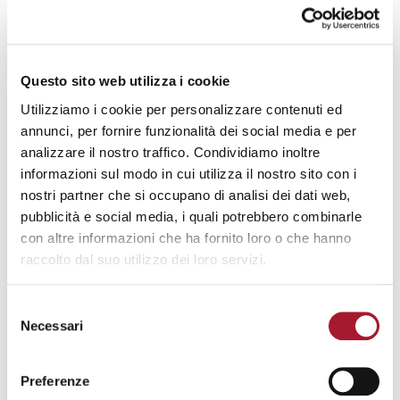
Questo sito web utilizza i cookie
Utilizziamo i cookie per personalizzare contenuti ed
annunci, per fornire funzionalità dei social media e per
analizzare il nostro traffico. Condividiamo inoltre
SOUQUADERNI - ARTICOLI
informazioni sul modo in cui utilizza il nostro sito con i
Interventi educativi in ambito penitenziario: (a)simmetrie tra
nostri partner che si occupano di analisi dei dati web,
Interventi educativi in ambito penitenziario:
(a)simmetrie tra dentro e fuori – di Roberto Bezzi
pubblicità e social media, i quali potrebbero combinarle
con altre informazioni che ha fornito loro o che hanno
raccolto dal suo utilizzo dei loro servizi.
NOTIZIE E INCONTRI DAL CENTRO
STUDI SOUQ
Selezione
Necessari
del
consenso
Preferenze