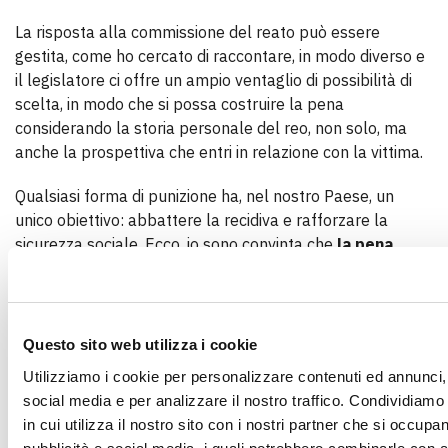
La risposta alla commissione del reato può essere
gestita, come ho cercato di raccontare, in modo diverso e
il legislatore ci offre un ampio ventaglio di possibilità di
scelta, in modo che si possa costruire la pena
considerando la storia personale del reo, non solo, ma
anche la prospettiva che entri in relazione con la vittima.
Qualsiasi forma di punizione ha, nel nostro Paese, un
unico obiettivo: abbattere la recidiva e rafforzare la
sicurezza sociale. Ecco, io sono convinta che
la pena
efficace sia quella che lascia integra la dignità
dell’uomo, punta al recupero della responsabilità e
permette al condannato di restare in contatto con se
stesso
e, salvo casi gravissimi, con la comunità dei liberi.
Questo sito web utilizza i cookie
Utilizziamo i cookie per personalizzare contenuti ed annunci, 
Questa è la strada migliore, che la Costituzione e le leggi
social media e per analizzare il nostro traffico. Condividiamo
ci indicano con forza, per abbattere la recidiva e costruire
in cui utilizza il nostro sito con i nostri partner che si occupan
sicurezza sociale.