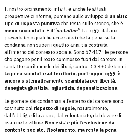
Il nostro ordinamento, infatti, e anche le attuali
prospettive di riforma, puntano sullo sviluppo di
un altro
tipo di risposta punitiva
che resta sullo sfondo, che è
meno raccontato
. È
il
“
probation
”. La legge italiana
prevede (con qualche eccezione) che la pena, se la
condanna non superi i quattro anni, sia costruita
2
all’interno del contesto sociale. Sono 67.417
le persone
che pagano per il reato commesso fuori dal carcere, in
contatto con il mondo dei liberi, contro i 53.930 detenuti.
La pena scontata sul territorio, purtroppo, oggi è
ancora sistematicamente scambiata per libertà,
denegata giustizia, ingiustizia, depenalizzazione
.
Le giornate dei condannati all’esterno del carcere sono
costituite dal
rispetto di regole
, naturalmente,
dall’obbligo di lavorare, dal volontariato, dal dovere di
risarcire le vittime.
Non esiste più l’esclusione dal
contesto sociale, l’isolamento, ma resta la pena
.