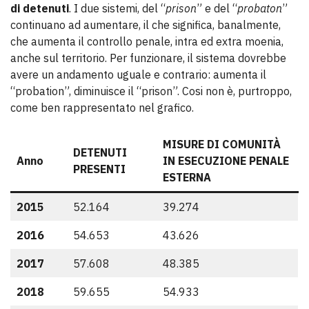
di detenuti
. I due sistemi, del “
prison
” e del “
probaton
”
continuano ad aumentare, il che significa, banalmente,
che aumenta il controllo penale, intra ed extra moenia,
anche sul territorio. Per funzionare, il sistema dovrebbe
avere un andamento uguale e contrario: aumenta il
“probation”, diminuisce il “prison”. Cosi non è, purtroppo,
come ben rappresentato nel grafico.
MISURE DI COMUNITÀ
DETENUTI
Anno
IN ESECUZIONE PENALE
PRESENTI
ESTERNA
2015
52.164
39.274
2016
54.653
43.626
2017
57.608
48.385
2018
59.655
54.933