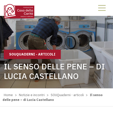
SOUQUADERNI - ARTICOLI
IL SENSO DELLE PENE – DI
LUCIA CASTELLANO
Home
>
Notizie e incontri
>
SOUQuaderni - articoli
>
Il senso
delle pene – di Lucia Castellano