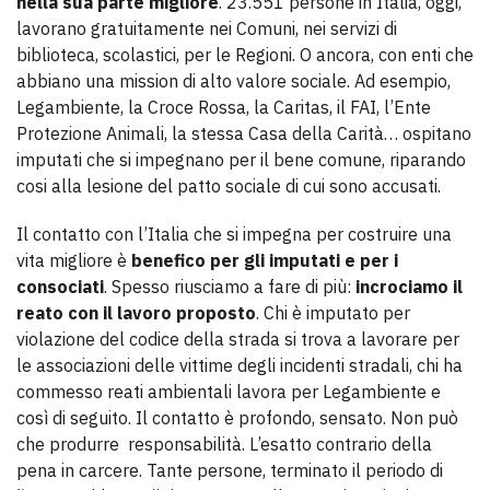
nella sua parte migliore
. 23.551 persone in Italia, oggi,
lavorano gratuitamente nei Comuni, nei servizi di
biblioteca, scolastici, per le Regioni. O ancora, con enti che
abbiano una mission di alto valore sociale. Ad esempio,
Legambiente, la Croce Rossa, la Caritas, il FAI, l’Ente
Protezione Animali, la stessa Casa della Carità… ospitano
imputati che si impegnano per il bene comune, riparando
cosi alla lesione del patto sociale di cui sono accusati.
Il contatto con l’Italia che si impegna per costruire una
vita migliore è
benefico per gli imputati e per i
consociati
. Spesso riusciamo a fare di più:
incrociamo il
reato con il lavoro proposto
. Chi è imputato per
violazione del codice della strada si trova a lavorare per
le associazioni delle vittime degli incidenti stradali, chi ha
commesso reati ambientali lavora per Legambiente e
così di seguito. Il contatto è profondo, sensato. Non può
che produrre responsabilità. L’esatto contrario della
pena in carcere. Tante persone, terminato il periodo di