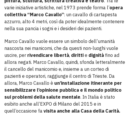
pittura, scultura, scrittura creativa e teatro
. Tra le
varie iniziative artistiche, nel 1973 prende forma l’
opera
collettiva “Marco Cavallo”
: un cavallo di cartapesta
azzurro, alto 4 metri, così da poter idealmente contenere
nella sua pancia i sogni e i desideri dei pazienti.
Marco Cavallo vuole essere un simbolo dell’umanità
nascosta nei manicomi, che da questi non-luoghi vuole
uscire, per
rivendicare libertà
,
diritti
e
dignità
fino ad
allora negati. Marco Cavallo, quindi, sfonda letteralmente
il cancello del manicomio e, insieme a un corteo di
pazienti e operatori, raggiunge il centro di Trieste. Da
allora, Marco Cavallo è
un’installazione itinerante per
sensibilizzare l’opinione pubblica e il mondo politico
sui problemi della salute mentale
. In Italia è stato
esibito anche all’EXPO di Milano del 2015 e in
quell’occasione fa
visita anche alla Casa della Carità.