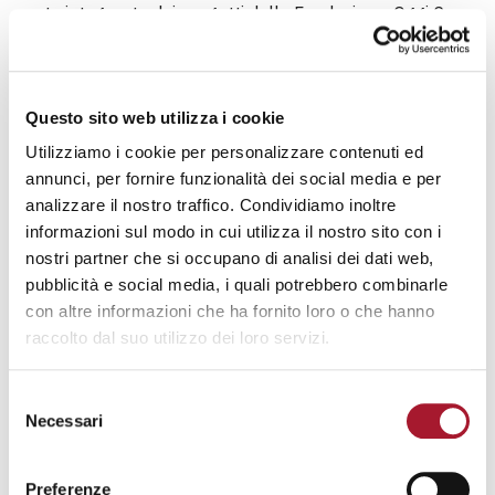
parte integrante dei progetti della Fondazione. Oggi Casa
Elena si è evoluta in “
Progetto MigrArte
”, che propone
laboratori
di pittura, grafica e di sartoria, terapeutica
artistica, corsi di teatro e scrittura creativa a persone con
Questo sito web utilizza i cookie
fragilità psichica e non solo.
Utilizziamo i cookie per personalizzare contenuti ed
PROVIAMOCIASSIEME PER
annunci, per fornire funzionalità dei social media e per
L’AUTONOMIA ABITATIVA
analizzare il nostro traffico. Condividiamo inoltre
informazioni sul modo in cui utilizza il nostro sito con i
nostri partner che si occupano di analisi dei dati web,
Fin dagli esordi della Casa della Carità è poi attivo
pubblicità e social media, i quali potrebbero combinarle
“
Proviamociassieme
” un intervento di sostegno
con altre informazioni che ha fornito loro o che hanno
all’abitare autonomo di cittadini con disagio psichico,
raccolto dal suo utilizzo dei loro servizi.
realizzato nel
quartiere Molise-Calvairate di Milano
,
con l’obiettivo di
costruire e consolidare reti e
relazioni
tra le persone sofferenti e il territorio in cui
Selezione
Necessari
vivono.
del
consenso
Si è cominciato entrando nelle loro case, per
migliorare
Preferenze