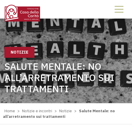
NOTIZIE
SALUTE MENTALE: NO
ALL’ARRETRAMENTO SUI
TRATTAMENTI
Home
>
Notizie e incontri
>
Notizie
>
Salute Mentale: no
all’arretramento sui trattamenti