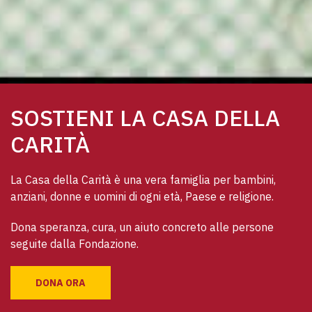
SOSTIENI LA CASA DELLA
CARITÀ
La Casa della Carità è una vera famiglia per bambini, 
anziani, donne e uomini di ogni età, Paese e religione. 
Dona speranza, cura, un aiuto concreto alle persone 
seguite dalla Fondazione.
DONA ORA