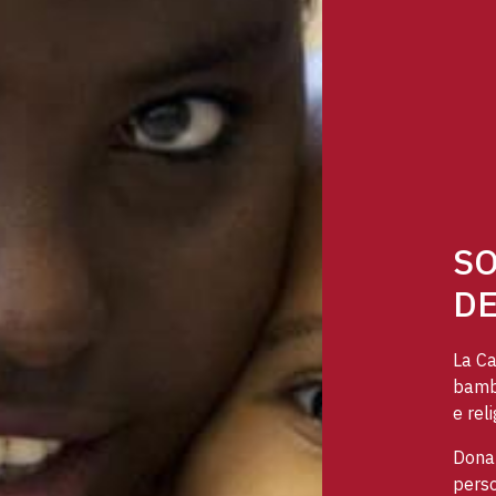
SO
DE
La Ca
bambi
e reli
Dona 
perso