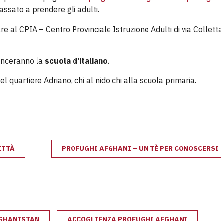
ssato a prendere gli adulti.
re al CPIA – Centro Provinciale Istruzione Adulti di via Collett
ominceranno la
scuola d’italiano
.
del quartiere Adriano, chi al nido chi alla scuola primaria.
ITTÀ
PROFUGHI AFGHANI – UN TÈ PER CONOSCERSI
GHANISTAN
ACCOGLIENZA PROFUGHI AFGHANI