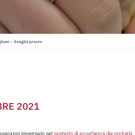
ghani – Sveglia presto
BRE 2021
 operatori impegnato nel
progetto di accoglienza dei profughi