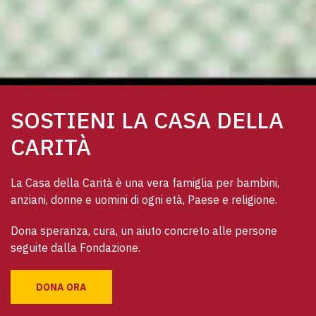
SOSTIENI LA CASA DELLA
CARITÀ
La Casa della Carità è una vera famiglia per bambini, 
anziani, donne e uomini di ogni età, Paese e religione. 
Dona speranza, cura, un aiuto concreto alle persone 
seguite dalla Fondazione.
DONA ORA