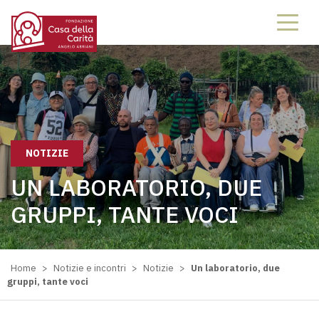
NOTIZIE
UN LABORATORIO, DUE
GRUPPI, TANTE VOCI
Home
>
Notizie e incontri
>
Notizie
>
Un laboratorio, due
gruppi, tante voci