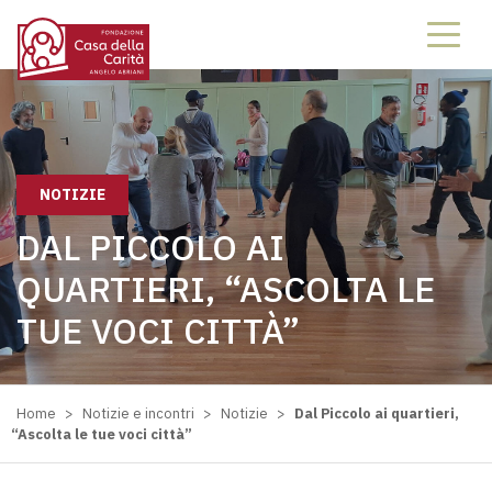
NOTIZIE
DAL PICCOLO AI
QUARTIERI, “ASCOLTA LE
TUE VOCI CITTÀ”
Home
>
Notizie e incontri
>
Notizie
>
Dal Piccolo ai quartieri,
“Ascolta le tue voci città”