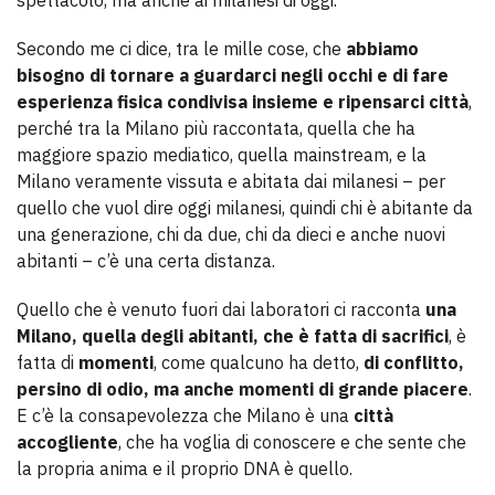
spettacolo, ma anche ai milanesi di oggi.
Secondo me ci dice, tra le mille cose, che
abbiamo
bisogno di tornare a guardarci negli occhi e di fare
esperienza fisica condivisa insieme e ripensarci città
,
perché tra la Milano più raccontata, quella che ha
maggiore spazio mediatico, quella mainstream, e la
Milano veramente vissuta e abitata dai milanesi – per
quello che vuol dire oggi milanesi, quindi chi è abitante da
una generazione, chi da due, chi da dieci e anche nuovi
abitanti – c’è una certa distanza.
Quello che è venuto fuori dai laboratori ci racconta
una
Milano, quella degli abitanti, che è fatta di sacrifici
, è
fatta di
momenti
, come qualcuno ha detto,
di conflitto,
persino di odio, ma anche momenti di grande piacere
.
E c’è la consapevolezza che Milano è una
città
accogliente
, che ha voglia di conoscere e che sente che
la propria anima e il proprio DNA è quello.