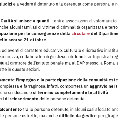
giudizi
e a vedere il detenuto e la detenuta come persona, e 
 Carità si unisce a quanti
– enti e associazioni di volontariato
che alcuni familiari di vittime di criminalità organizzata e terr
pazione per le conseguenze della
circolare
del Dipartim
dello scorso 21 ottobre
.
ed eventi di carattere educativo, culturale e ricreativo in istitu
sicurezza, collaboratori di giustizia o detenuti sottoposti al re
 più al direttore dell’istituto penale ma al DAP stesso, a Roma,
te in queste sezioni.
damente l’impegno e la partecipazione della comunità est
complessa e farraginosa, infatti, comporterà un
aggravio nei 
o che si riducano o
si fermino completamente le attività
rsi di reinserimento
delle persone detenute.
alcontento
tra le persone detenute, in alcuni casi sfociato an
le persone ristrette, ma anche
difficile da gestire
per gli age