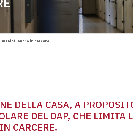
RE
’umanità, anche in carcere
ONE DELLA CASA, A PROPOSIT
LARE DEL DAP, CHE LIMITA 
 IN CARCERE.