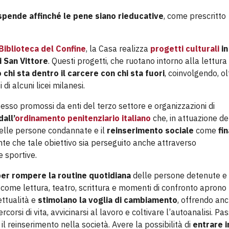
 spende affinché le pene siano rieducative
, come prescritto
Biblioteca del Confine
, la Casa realizza
progetti culturali
in
i San Vittore
. Questi progetti, che ruotano intorno alla lettura 
chi sta dentro il carcere con chi sta fuori
, coinvolgendo, ol
i alcuni licei milanesi.
spesso promossi da enti del terzo settore e organizzazioni di
dall’
ordinamento penitenziario italiano
che, in attuazione de
delle persone condannate e il
reinserimento sociale
come
fin
 che tale obiettivo sia perseguito anche attraverso
 e sportive.
er rompere la routine quotidiana
delle persone detenute e
tà come lettura, teatro, scrittura e momenti di confronto aprono
ettualità e
stimolano la voglia di cambiamento
, offrendo an
rsi di vita, avvicinarsi al lavoro e coltivare l’autoanalisi. Pas
l reinserimento nella società. Avere la possibilità di
entrare i