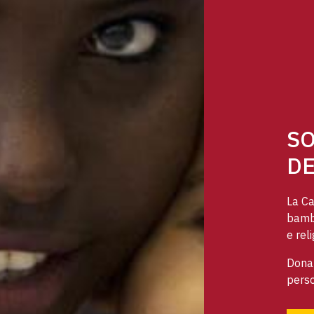
SO
DE
La Ca
bambi
e reli
Dona 
perso