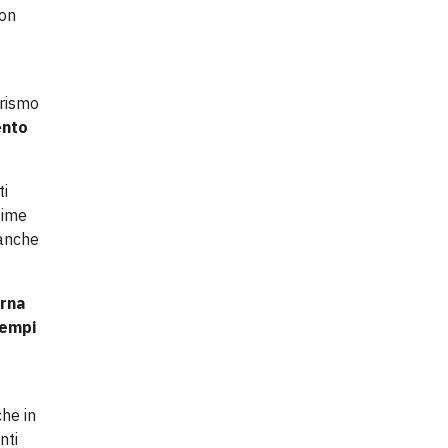
non
orismo
ento
ti
gime
 anche
erna
tempi
che in
nti