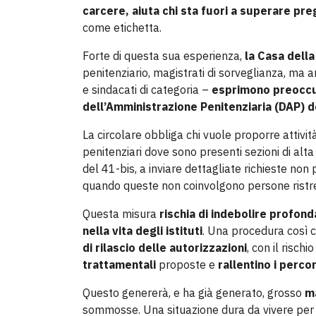
carcere, aiuta chi sta fuori a superare pre
come etichetta.
Forte di questa sua esperienza,
la Casa della
penitenziario, magistrati di sorveglianza, ma an
e sindacati di categoria –
esprimono preoccu
dell’Amministrazione Penitenziaria (DAP) 
La circolare obbliga chi vuole proporre attività 
penitenziari dove sono presenti sezioni di alta 
del 41-bis, a inviare dettagliate richieste non
quando queste non coinvolgono persone ristret
Questa misura
rischia di indebolire profon
nella vita degli istituti
. Una procedura così 
di rilascio delle autorizzazioni
, con il rischi
trattamentali
proposte e
rallentino i perco
Questo genererà, e ha già generato, grosso
m
sommosse. Una situazione dura da vivere per 