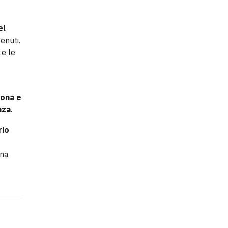
el
enuti.
 e le
iona e
nza
.
rio
una