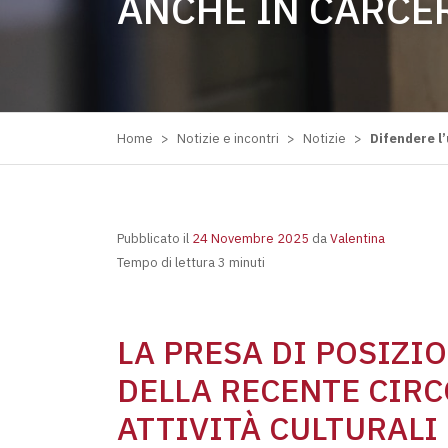
ANCHE IN CARCE
Home
>
Notizie e incontri
>
Notizie
>
Difendere l
Pubblicato il
24 Novembre 2025
da
Valentina
Tempo di lettura 3 minuti
LA PRESA DI POSIZI
DELLA RECENTE CIRCO
ATTIVITÀ CULTURALI