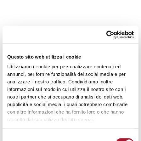
BLOG - DON VIRGINIO COLMEGNA
Questo sito web utilizza i cookie
ESCLUDERE GLI ANZIANI È UN FALLIMENTO
Utilizziamo i cookie per personalizzare contenuti ed
ESCLUDERE GLI ANZIANI È UN FALLIMENTO
annunci, per fornire funzionalità dei social media e per
Una società che seleziona, scegliendo per esempio di escludere gli
analizzare il nostro traffico. Condividiamo inoltre
anziani, è una società…
informazioni sul modo in cui utilizza il nostro sito con i
nostri partner che si occupano di analisi dei dati web,
pubblicità e social media, i quali potrebbero combinarle
NAVIGAZIONE DEGLI ARTIC
1
2
3
4
»
con altre informazioni che ha fornito loro o che hanno
raccolto dal suo utilizzo dei loro servizi.
CATEGORIE
Selezione