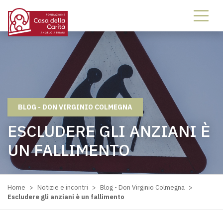
BLOG - DON VIRGINIO COLMEGNA
ESCLUDERE GLI ANZIANI È
UN FALLIMENTO
Home
>
Notizie e incontri
>
Blog - Don Virginio Colmegna
>
Escludere gli anziani è un fallimento