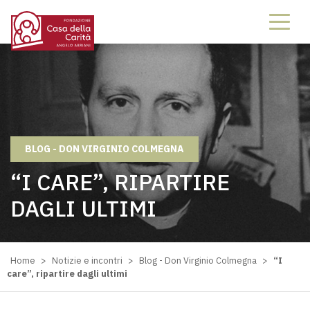
BLOG - DON VIRGINIO COLMEGNA
“I CARE”, RIPARTIRE
DAGLI ULTIMI
Home
>
Notizie e incontri
>
Blog - Don Virginio Colmegna
>
“I
care”, ripartire dagli ultimi