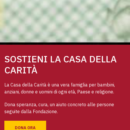
SOSTIENI LA CASA DELLA
CARITÀ
La Casa della Carità è una vera famiglia per bambini, 
anziani, donne e uomini di ogni età, Paese e religione. 
Dona speranza, cura, un aiuto concreto alle persone 
seguite dalla Fondazione.
DONA ORA