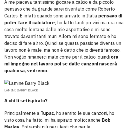
A me piaceva tantissimo giocare a calcio e da piccolo
pensavo che da grande sarei diventato come Roberto
Carlos. E infatti quando sono arrivato in Italia
pensavo di
poter fare il calciatore
; ho fatto tanti provini ma era una
cosa molto lontana dalle mie aspettative e mi sono
trovato davanti tanti muri. Allora mi sono fermato e ho
deciso di fare altro. Quindi se questa passione diventa un
lavoro non è male, ma non è detto che io diventi famoso.
Non voglio rimanerci male come per il calcio, quindi
ora
mi impegno nel lavoro poi se dalle canzoni nascerà
qualcosa, vedremo
.
LAMINE BARRY BLACK
A chi ti sei ispirato?
Principalmente a
Tupac
, ho sentito le sue canzoni, ho
visto cosa ha fatto, mi ha ispirato molto; anche
Bob
Marley
. Entrambi più per i testi che per la