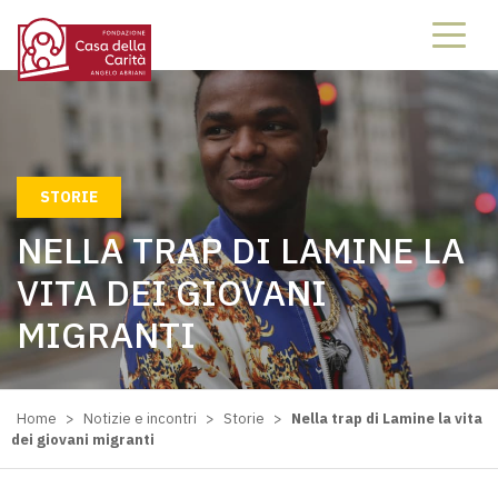
STORIE
NELLA TRAP DI LAMINE LA
VITA DEI GIOVANI
MIGRANTI
Home
>
Notizie e incontri
>
Storie
>
Nella trap di Lamine la vita
dei giovani migranti