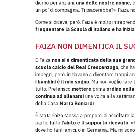
diurno per anziani,
una delle nostre nonne,
un po’ di compagnia. Ti piacerebbe?». Faiza no
Come si diceva, però, Faiza è molto intraprende
frequentare la Scuola di italiano e ha iniz
FAIZA NON DIMENTICA IL S
E Faiza
non si è dimenticata della sua grand
scuola calcio del Real Crescenzago
, che ha
impegni, però, iniziavano a diventare troppi an
i bambini è il mio sogno
. Ma non voglio fare 
tutto. Preferisco
mettere
prima
ordine nella
continua ad allenarsi
una volta alla settiman
della Casa
Marta Boniardi
.
È stata Faiza stessa a proporci di ascoltare la
parte, tutto
l’aiuto e il supporto ricevuto
: «
dove ho tanti amici, o in Germania. Ma mi sono a