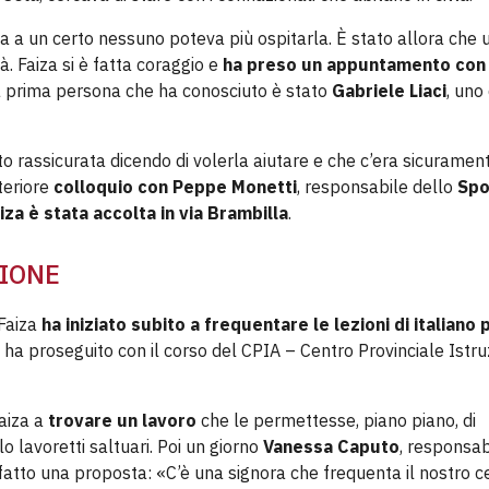
a a un certo nessuno poteva più ospitarla. È stato allora che 
. Faiza si è fatta coraggio e
ha preso un appuntamento con 
la prima persona che ha conosciuto è stato
Gabriele Liaci
, uno
ito rassicurata dicendo di volerla aiutare e che c’era sicuramen
teriore
colloquio con Peppe Monetti
, responsabile dello
Spo
iza è stata accolta in via Brambilla
.
SIONE
 Faiza
ha iniziato subito a frequentare le lezioni di italiano 
i ha proseguito con il corso del CPIA – Centro Provinciale Istr
aiza a
trovare un lavoro
che le permettesse, piano piano, di
o lavoretti saltuari. Poi un giorno
Vanessa Caputo
, responsab
a fatto una proposta: «C’è una signora che frequenta il nostro c