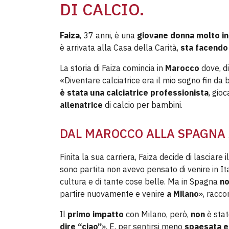
DI CALCIO.
Faiza
, 37 anni, è una
giovane donna molto i
è arrivata alla Casa della Carità,
sta facendo 
La storia di Faiza comincia in
Marocco
dove, d
«Diventare calciatrice era il mio sogno fin da
è stata una calciatrice professionista
, gio
allenatrice
di calcio per bambini.
DAL MAROCCO ALLA SPAGNA A
Finita la sua carriera, Faiza decide di lasciare 
sono partita non avevo pensato di venire in It
cultura e di tante cose belle. Ma in Spagna
no
partire nuovamente e venire
a Milano
», racco
Il
primo impatto
con Milano, però,
non
è sta
dire “ciao”
». E, per sentirsi meno
spaesata e