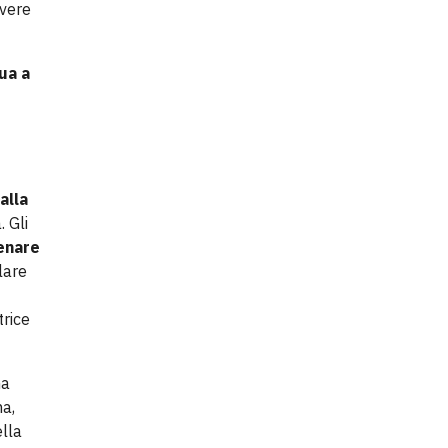
avere
ua a
alla
. Gli
enare
lare
trice
ma
na,
ella