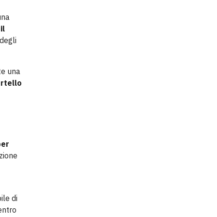
una
il
 degli
te una
rtello
per
uzione
ile di
entro