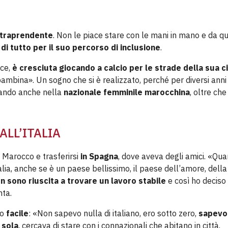
ntraprendente
. Non le piace stare con le mani in mano e da 
di tutto per il suo percorso di inclusione
.
ice,
è cresciuta giocando a calcio per le strade della sua c
 bambina». Un sogno che si è realizzato, perché per diversi anni
cando anche nella
nazionale femminile marocchina
, oltre che
LL’ITALIA
il Marocco e trasferirsi
in Spagna
, dove aveva degli amici. «Qu
alia, anche se è un paese bellissimo, il paese dell’amore, della
n sono riuscita a trovare un lavoro stabile
e così ho deciso 
nta.
to
facile
: «Non sapevo nulla di italiano, ero sotto zero,
sapevo
 sola
, cercava di stare con i connazionali che abitano in città.