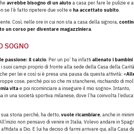
che
avrebbe bisogno di un aiuto
a casa per fare le pulizie e 
n se l’è fatto ripetere due volte e
ha accettato subito
.
nte. Così, nelle ore in cui non sta a casa della signora,
contin
iato un corso per diventare magazziniera
.
UO SOGNO
e passione: il calcio
. Per un po’ ha infatti
allenato i bambini 
 i suoi campi proprio di fronte alla sede della Casa della Carità
che per lei e così si è presa una pausa da questa attività: «
All
troppe cose, perché poi so che mi stancherei, rischiando di mol
 mia vita
e poi ricominciare a inseguire il mio sogno». Intanto,
a in una società sportiva milanese, dove l’ha coinvolta l’educa
 sua storia perché, ha detto,
vuole ricambiare
, anche in mini
All’inizio non pensavo di venire in Italia. Volevo andare in Spag
ffidata a Dio. E lui ha deciso di farmi arrivare qui, alla Casa d