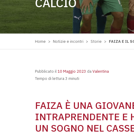
CALCIO
Home
>
Notizie e incontri
>
Storie
>
FAIZA E IL 
Pubblicato il
10 Maggio 2023
da
Valentina
Tempo di lettura 3 minuti
FAIZA È UNA GIOVA
INTRAPRENDENTE E 
UN SOGNO NEL CASSE