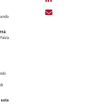
FAIZA E IL SOG
quando
ittà
:
 Faiza
ando
di
 solo