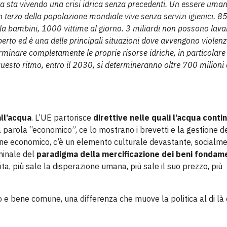
ta sta vivendo una crisi idrica senza precedenti. Un essere uma
n terzo della popolazione mondiale vive senza servizi igienici. 8
la bambini, 1000 vittime al giorno. 3 miliardi non possono lavar
erto ed è una delle principali situazioni dove avvengono violenz
minare completamente le proprie risorse idriche, in particolare
questo ritmo, entro il 2030, si determineranno oltre 700 milioni 
all’acqua
. L’UE partorisce
direttive nelle quali l’acqua conti
la parola “economico”, ce lo mostrano i brevetti e la gestione d
rmine economico, c’è un elemento culturale devastante, socialm
minale del
paradigma della mercificazione dei beni fondame
ta, più sale la disperazione umana, più sale il suo prezzo, più
e bene comune, una differenza che muove la politica al di là 