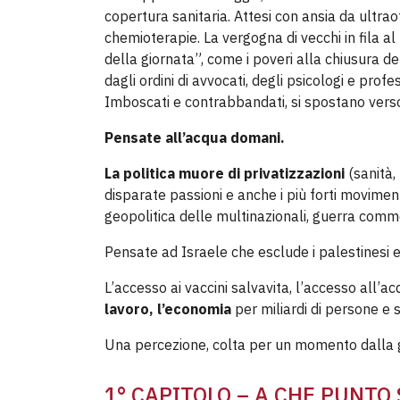
copertura sanitaria. Attesi con ansia da ultrao
chemioterapie. La vergogna di vecchi in fila al
della giornata”, come i poveri alla chiusura 
dagli ordini di avvocati, degli psicologi e profe
Imboscati e contrabbandati, si spostano verso 
Pensate all’acqua domani.
La politica muore di privatizzazioni
(sanità,
disparate passioni e anche i più forti movimenti 
geopolitica delle multinazionali, guerra comme
Pensate ad Israele che esclude i palestinesi 
L’accesso ai vaccini salvavita, l’accesso all’acq
lavoro, l’economia
per miliardi di persone e
Una percezione, colta per un momento dalla ge
1° CAPITOLO – A CHE PUNTO