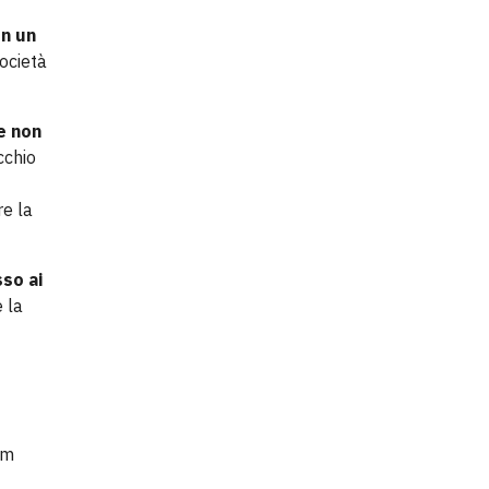
on un
ocietà
e non
cchio
re la
sso ai
e la
um