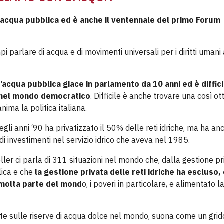
’acqua pubblica ed è anche il ventennale del primo Forum
i parlare di acqua e di movimenti universali per i diritti umani 
’acqua pubblica giace in parlamento da 10 anni ed è diffici
e nel mondo democratico
. Difficile è anche trovare una così ot
nima la politica italiana.
i anni ‘90 ha privatizzato il 50% delle reti idriche, ma ha anc
 di investimenti nel servizio idrico che aveva nel 1985.
ler ci parla di 311 situazioni nel mondo che, dalla gestione pr
lica e che
la gestione privata delle reti idriche ha escluso, 
a molta parte del mond
o, i poveri in particolare, e alimentato l
ite sulle riserve di acqua dolce nel mondo, suona come un grid