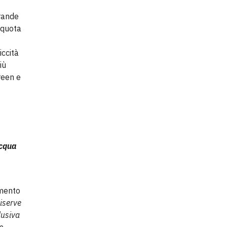
grande
 quota
iccità
iù
reen e
acqua
imento
riserve
lusiva