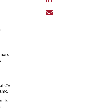
ACQUA. 10 ANNI
e.
n
n meno
a
 al
Chi
biamo.
sulla
a