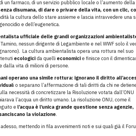
 di un farmaco, di un servizio pubblico locale o l’aumento della
enza disumana, di dare o privare della vita, con un clic, c
dità la cultura dello stare assieme e lascia intravvedere una s
 genocidio e dell’eugenetica.
ntalista ufficiale delle grandi organizzazioni ambientalist
ni Tamino, nessun dirigente di Legambiente e nel WWF solo il ve
gnarono). La cultura ambientalista opera una rottura nel suo
ntenuti
ecologici
da quelli
economici
e finisce con il dimentica
 dalla vita di milioni di persone.
mani operano una simile rottura: ignorano il diritto all’acce
vidual
i o separano l’affermazione di tali diritti da chi ne detien
sulla necessità di concretizzare la Risoluzione votata dall’ONU
arava l’acqua un diritto umano. La risoluzione ONU, come il
eguito e
l’acqua è l’unica grande questione senza agenzie,
 sanciscano la violazione
.
adesso, mettendo in fila avvenimenti noti e sui quali già il For