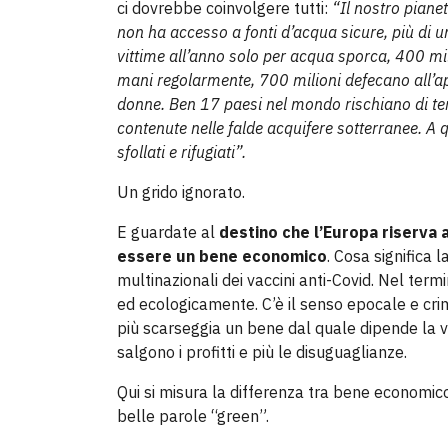
ci dovrebbe coinvolgere tutti:
“Il nostro piane
non ha accesso a fonti d’acqua sicure, più di u
vittime all’anno solo per acqua sporca, 400 mi
mani regolarmente,
700 milioni defecano all’ap
donne. Ben 17 paesi nel mondo rischiano di ter
contenute nelle falde acquifere sotterranee. A 
sfollati e rifugiati”.
Un grido ignorato.
E guardate al
destino che l’Europa riserva 
essere un bene economico
. Cosa significa 
multinazionali dei vaccini anti-Covid. Nel te
ed ecologicamente. C’è il senso epocale e cri
più scarseggia un bene dal quale dipende la vi
salgono i profitti e più le disuguaglianze.
Qui si misura la differenza tra
bene economico 
belle parole “green”.