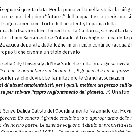
di segnarsi questa data
.
Per la prima volta nella storia, la più 
a creazione
del primo “futures” dell’acqua. Per la precisione si
 Il sogno americano, l’orto dell’occidente, la patria della
ora del disastro idrico. Incredibile. La California, sconvolta da s
ato” i fiumi Sacramento e Colorado. A Los Angeles, una delle p
ga acqua depurata delle fogne, in un riciclo continuo (acqua g
roprio lì che diventa un titolo derivato.
ella City University di New York che sulla prestigiosa rivista
fico che scommettere sull’acqua. […] Significa che ha un prezzo
sentenza che dovrebbe far riflettere le grandi associazioni
i di alcuni ambientalisti, per i quali, mettere un prezzo sull’
ssa per salvare l’approvvigionamento del pianeta…”.
Un altro
het. Scrive Dalida Calisto del Coordinamento Nazionale del Mov
 governo Bolsonaro il grande capitale si sta appropriando delle 
o del nostro paese. Le aziende vogliono il diritto di proprietà esc