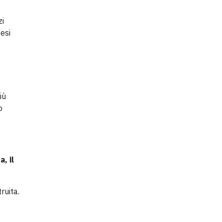
zi
esi
iù
o
a, il
ruita.