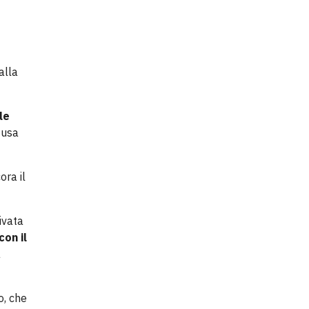
alla
le
tusa
ora il
ivata
con il
a
o, che