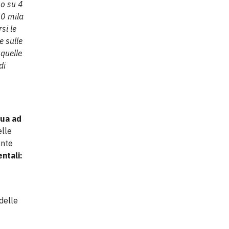
no su 4
50 mila
si le
e sulle
 quelle
di
nua ad
elle
ente
ntali:
delle