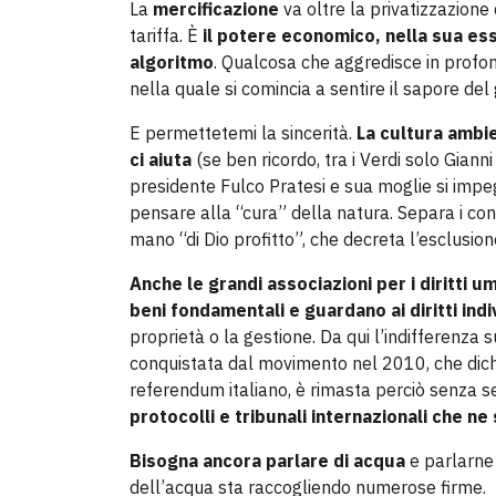
La
mercificazione
va oltre la privatizzazione
tariffa. È
il potere economico, nella sua ess
algoritmo
. Qualcosa che aggredisce in profon
nella quale si comincia a sentire il sapore del
E permettetemi la sincerità.
La cultura ambie
ci aiuta
(se ben ricordo, tra i Verdi solo Gian
presidente Fulco Pratesi e sua moglie si impe
pensare alla “cura” della natura. Separa i co
mano “di Dio profitto”, che decreta l’esclusione
Anche le grandi associazioni per i diritti u
beni fondamentali e guardano ai diritti indi
proprietà o la gestione. Da qui l’indifferenza 
conquistata dal movimento nel 2010, che dichi
referendum italiano, è rimasta perciò senza s
protocolli e tribunali internazionali che ne
Bisogna ancora parlare di acqua
e
parlarne
dell’acqua sta raccogliendo numerose firme.