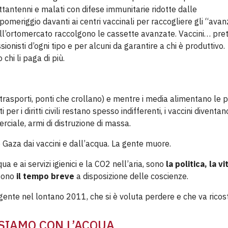
ttantenni e malati con difese immunitarie ridotte dalle
 pomeriggio davanti ai centri vaccinali per raccogliere gli “avan
dell’ortomercato raccolgono le cassette avanzate. Vaccini… pret
ssionisti d’ogni tipo e per alcuni da garantire a chi è produttivo.
chi li paga di più.
 trasporti, ponti che crollano) e mentre i media alimentano le p
per i diritti civili restano spesso indifferenti, i vaccini diventan
rciale, armi di distruzione di massa.
e Gaza dai vaccini e dall’acqua. La gente muore.
ua e ai servizi igienici e la CO2 nell’aria, sono
la politica, la vit
 sono
il tempo breve
a disposizione delle coscienze.
nte nel lontano 2011, che si è voluta perdere e che va ricost
 SIAMO CON L’ACQUA