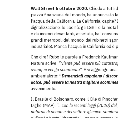
Wall Street 6 ottobre 2020.
Chiedo a tutti 
piazza finanziaria del mondo, ha annunciato l
l’acqua della California. La California, capite?
digitalizzazione, le libertà: gli LGBT e la metaf
e da incendi devastanti, assetata, ha “consum
grandi metropoli del mondo, dai rubinetti sgor
industriale). Manca l’acqua in California ed è p
Che dire? Rubo le parole a Frederick Kaufman d
Nature scrive:
“Niente può essere più catastro
ovunque venga scambiata
”.
E vi aggiunge una 
ambientaliste:
“
Demenziali appaiono i discors
dolce, può essere la nostra migliore scomme
avvenimento
.
Il Brasile di Bolsonaro, come il Cile di Pinoc
Dighe (MAP): “
…con le recenti leggi (2020) del
naturali di acqua e del settore igienico-sanitari