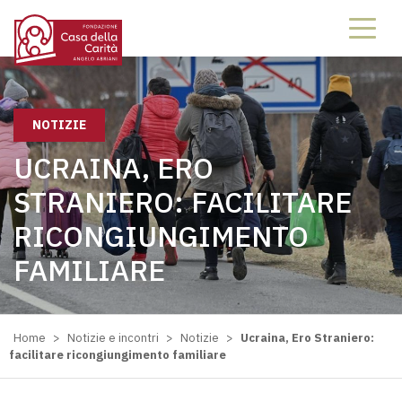
NOTIZIE
UCRAINA, ERO
STRANIERO: FACILITARE
RICONGIUNGIMENTO
FAMILIARE
Home
>
Notizie e incontri
>
Notizie
>
Ucraina, Ero Straniero:
facilitare ricongiungimento familiare