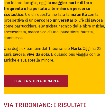
con le loro famiglie, oggi
la maggior parte di loro
frequenta o ha portato a termine un percorso
scolastico
. C’è chi quest’anno farà la
maturità
con la
prospettiva di un
percorso universitario
. C’è chi
lavora
come parrucchiera, elettricista, tecnico delle fibre ottiche,
ascensorista, meccanico d’auto, panettiere, barista,
commessa.
Una degli ex bambini del Triboniano è
Maria
. Oggi ha 22
anni,
lavora, vive da sola
. E quando può viaggia con le
amiche e sua sorella minore.
LEGGI LA STORIA DI MARIA
VIA TRIBONIANO: I RISULTATI