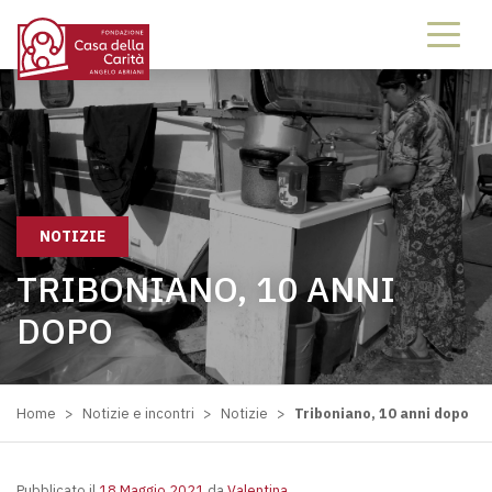
NOTIZIE
TRIBONIANO, 10 ANNI
DOPO
Home
>
Notizie e incontri
>
Notizie
>
Triboniano, 10 anni dopo
Pubblicato il
18 Maggio 2021
da
Valentina