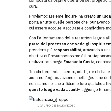
composta da ospiti e operatori del progetto. I
cura.
Proviamociassieme, inoltre, ha creato
un luog
porta a tutte quelle persone che, pur avendo un
cui essere accolte, ascoltate e condividere mom
Con l’allentamento delle restrizioni legate al
parte del processo che vede gli ospiti sem
prendersi più
responsabilità
, arrivando a un
obiettivi di Proviamociassime è il protagonism
realizzato», spiega
Emanuela Costa
, coordin
Tra chi frequenta il centro, infatti, c’è chi ha l
aiuta nell’organizzazione e nella gestione delle
non siamo noi che affidiamo loro qualche attiv
questo luogo vada avanti
», aggiunge Emanu
IL GRUPPO DEI BALDANZOSI