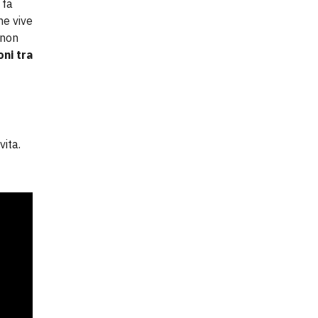
 fa
he vive
 non
oni tra
vita.