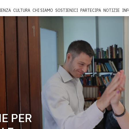
IENZA
CULTURA
CHI SIAMO
SOSTIENICI
PARTECIPA
NOTIZIE
IN
NE PER