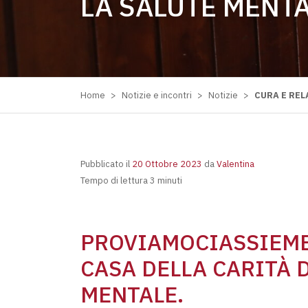
LA SALUTE MENT
Home
>
Notizie e incontri
>
Notizie
>
CURA E REL
Pubblicato il
20 Ottobre 2023
da
Valentina
Tempo di lettura 3 minuti
PROVIAMOCIASSIEME
CASA DELLA CARITÀ 
MENTALE.