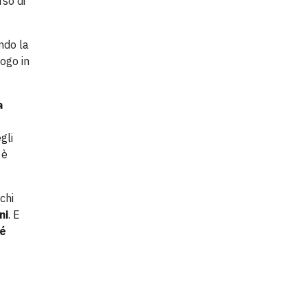
rso di
ndo la
uogo in
a
gli
 è
 chi
ni
. E
hé