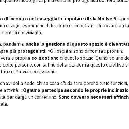
n questo modo, gli ospiti diventano protagonisti del loro perco
o di incontro nel caseggiato popolare di via Molise 5
, apre
 disagio, esprimono il desiderio di incontrarsi, di trovare un l
enti di convivialità.
la pandemia,
anche la gestione di questo spazio è diventat
pre più protagonisti
: «Gli ospiti si sono dimostrati pronti a
a vera e propria
co-gestione
di questo spazio. Quindi se uno de
o delle persone, con la fine della pandemia questo obiettivo si
atrice di Proviamociassieme.
e chiavi della sede, chi sa cosa c’è da fare perché tutto funzioni,
 attività: «
Ognuno partecipa secondo le proprie inclinazio
ità per dargli un contentino.
Sono davvero necessari affinc
ela.