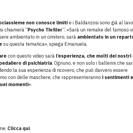
mociassieme non conosce limiti
e i Baldanzosi sono già al lav
 si chiamerà “
Psycho Thriller
”. «Sarà un remake del famoso vi
ssere ambientato in un cimitero, sarà
ambientato in un repart
re
su questa tematica», spiega Emanuela.
are
con questo video sarà
l’esperienza, che molti dei nostri 
pedaliero di psichiatria
. Ognuno, e non solo i ballerini che sa
videndo la sua esperienza di ricovero, che può davvero essere
remo con delle maschere, che rappresenteranno
i sentimenti e
 quei momenti
».
eme.
Clicca qui
.