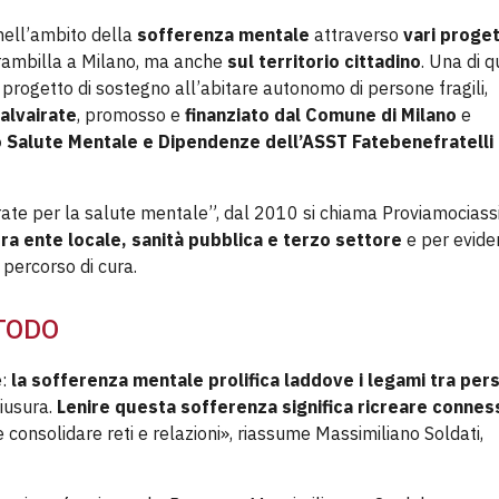
nell’ambito della
sofferenza mentale
attraverso
vari proget
Brambilla a Milano, ma anche
sul territorio cittadino
. Una di 
n progetto di sostegno all’abitare autonomo di persone fragili,
alvairate
, promosso e
finanziato dal
Comune di Milano
e
o Salute Mentale e Dipendenze dell’ASST Fatebenefratelli
ate per la salute mentale”, dal 2010 si chiama Proviamociass
tra ente locale, sanità pubblica e terzo settore
e per evide
 percorso di cura.
TODO
e:
la sofferenza mentale prolifica laddove i legami tra per
iusura.
Lenire questa sofferenza significa ricreare connes
consolidare reti e relazioni», riassume Massimiliano Soldati,