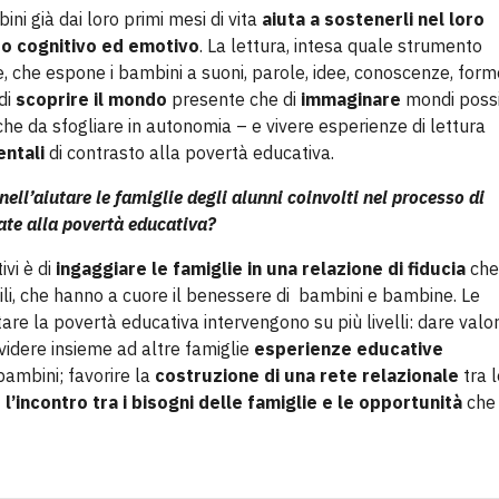
ni già dai loro primi mesi di vita
aiuta a sostenerli nel loro
po cognitivo ed emotivo
. La lettura, intesa quale strumento
, che espone i bambini a suoni, parole, idee, conoscenze, form
di
scoprire il mondo
presente che di
immaginare
mondi possib
he da sfogliare in autonomia – e vivere esperienze di lettura
entali
di contrasto alla povertà educativa.
 nell’aiutare le famiglie degli alunni coinvolti nel processo di
ate alla povertà educativa?
ivi è di
ingaggiare le famiglie in una relazione di fiducia
che
bili, che hanno a cuore il benessere di bambini e bambine. Le
re la povertà educativa intervengono su più livelli: dare valor
ividere insieme ad altre famiglie
esperienze educative
ambini; favorire la
costruzione di una rete relazionale
tra l
e l’incontro tra i bisogni delle famiglie e le opportunità
che 