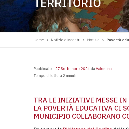
TERRITORIO
Home
>
Notizie e incontri
>
Notizie
>
Povertà educ
Pubblicato il
27 Settembre 2024
da
Valentina
Tempo di lettura 2 minuti
TRA LE INIZIATIVE MESSE I
LA POVERTÀ EDUCATIVA CI 
MUNICIPIO COLLABORANO CO