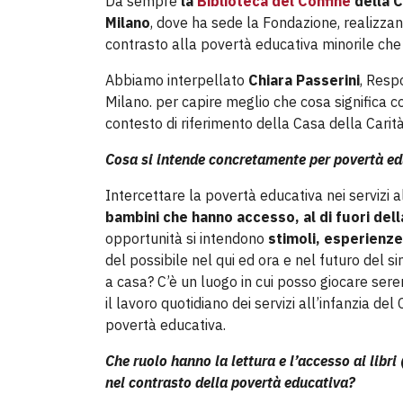
Da sempre
la
Biblioteca del Confine
della C
Milano
, dove ha sede la Fondazione, realizzan
contrasto alla povertà educativa minorile che ca
Abbiamo interpellato
Chiara Passerini
, Resp
Milano. per capire meglio che cosa significa co
contesto di riferimento della Casa della Carità
Cosa si intende concretamente per povertà edu
Intercettare la povertà educativa nei servizi 
bambini che hanno accesso, al di fuori dell
opportunità si intendono
stimoli, esperienze
del possibile nel qui ed ora e nel futuro del 
a casa? C’è un luogo in cui posso giocare ser
il lavoro quotidiano dei servizi all’infanzia d
povertà educativa.
Che ruolo hanno la lettura e l’accesso ai libri
nel contrasto della povertà educativa?