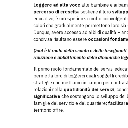
Leggere ad alta voce
alle bambine e ai bambi
percorso di crescita
, sostiene il loro
svilup
educativo, è un’esperienza molto coinvolgente
colori che gradualmente permettono loro sia 
Dunque, avere accesso ad albi di qualità – anc
condivisa risultano essere
occasioni fondam
Qual è il ruolo della scuola e delle insegnanti
riduzione e abbattimento delle dinamiche leg
Il primo ruolo fondamentale dei servizi educat
permetta loro di leggerci quali soggetti credi
strategie che mettiamo in campo per contrasta
relazioni nella
quotidianità dei servizi
; cond
significative
che sostengono lo sviluppo dei b
famiglie del servizio e del quartiere;
facilitar
territorio offre.