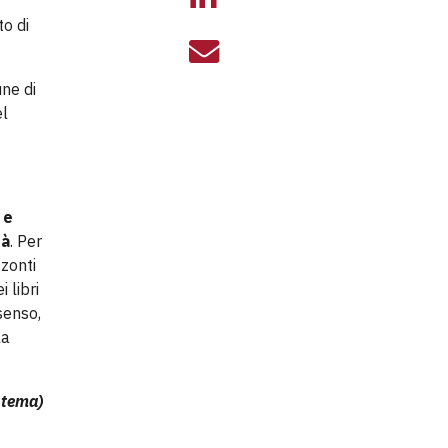
to di
POVERTÀ EDUCA
une di
el
 e
tà
. Per
zzonti
 libri
senso,
la
l tema)