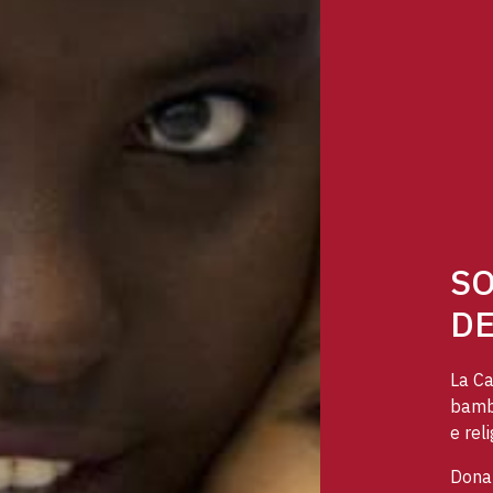
SO
DE
La Ca
bambi
e reli
Dona 