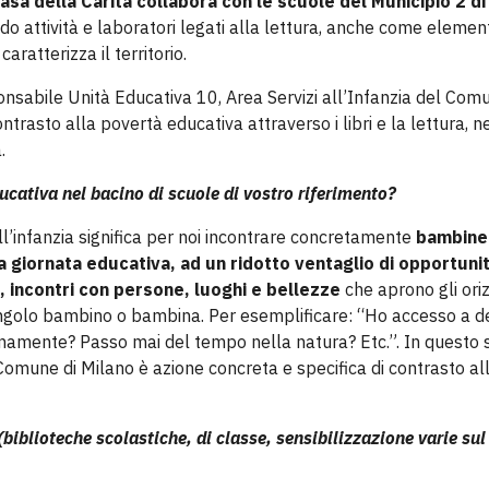
asa della Carità collabora con le scuole del Municipio 2
di
do attività e laboratori legati alla lettura, anche come elemen
ratterizza il territorio.
onsabile Unità Educativa 10, Area Servizi all’Infanzia del Com
ntrasto alla povertà educativa attraverso i libri e la lettura, n
.
cativa nel bacino di scuole di vostro riferimento?
all’infanzia significa per noi incontrare concretamente
bambine
a giornata educativa, ad un ridotto ventaglio di opportuni
, incontri con persone, luoghi e bellezze
che aprono gli ori
singolo bambino o bambina. Per esemplificare: “Ho accesso a dei
enamente? Passo mai del tempo nella natura? Etc.”. In questo 
el Comune di Milano è azione concreta e specifica di contrasto al
 (biblioteche scolastiche, di classe, sensibilizzazione varie su