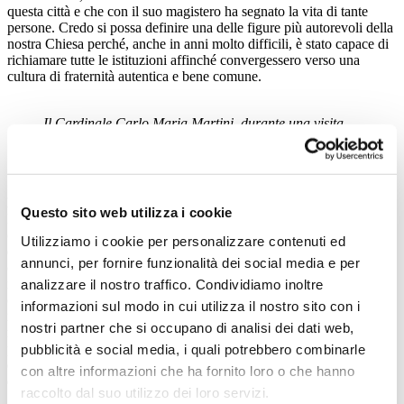
questa città e che con il suo magistero ha segnato la vita di tante
persone. Credo si possa definire una delle figure più autorevoli della
nostra Chiesa perché, anche in anni molto difficili, è stato capace di
richiamare tutte le istituzioni affinché convergessero verso una
cultura di fraternità autentica e bene comune.
Il Cardinale Carlo Maria Martini, durante una visita
alla Casa della Carità nel 2005, con don Virginio
Colmegna e, a sinistra, Maria Grazia Guida, all’epoca
direttrice della Fondazione.
E per la Casa della carità, che valore ha questa data?
Questo sito web utilizza i cookie
Per noi significa soprattutto richiamare alla mente il suo messaggio,
che si è concretizzato nella Casa della carità stessa, una straordinaria
Utilizziamo i cookie per personalizzare contenuti ed
esperienza che a Martini deve tutto. Un messaggio che dobbiamo
annunci, per fornire funzionalità dei social media e per
continuare a far rivivere ogni giorno nel lavoro della Fondazione e
nel suo modo di essere: luogo di ospitalità, di gratuità, di sapienza e,
analizzare il nostro traffico. Condividiamo inoltre
come amava dire lui stesso, di “eccedenza della carità”. Ricordare la
informazioni sul modo in cui utilizza il nostro sito con i
nascita di Martini è dunque un momento di gioia, che deve
nostri partner che si occupano di analisi dei dati web,
rafforzare la nostra voglia di agire e di parlare alla città di Milano
promuovendo il suo messaggio: quello dell’ospitalità rappresentato
pubblicità e social media, i quali potrebbero combinarle
dalla Tenda di Abramo, comune a tutte le grandi religioni, perché è
con altre informazioni che ha fornito loro o che hanno
qui che risiede la ragione del nostro impegno.
raccolto dal suo utilizzo dei loro servizi.