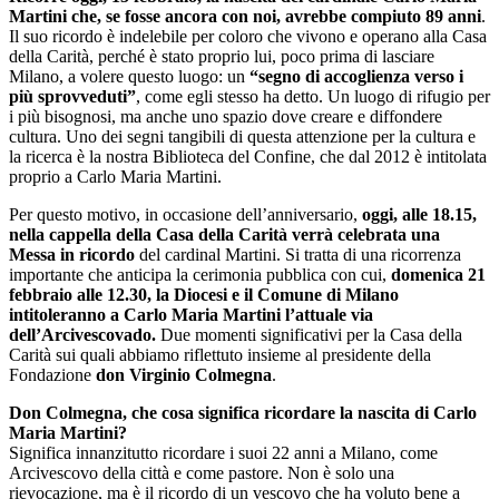
Martini che, se fosse ancora con noi, avrebbe compiuto 89 anni
.
Il suo ricordo è indelebile per coloro che vivono e operano alla Casa
della Carità, perché è stato proprio lui, poco prima di lasciare
Milano, a volere questo luogo: un
“segno di accoglienza verso i
più sprovveduti”
, come egli stesso ha detto. Un luogo di rifugio per
i più bisognosi, ma anche uno spazio dove creare e diffondere
cultura. Uno dei segni tangibili di questa attenzione per la cultura e
la ricerca è la nostra Biblioteca del Confine, che dal 2012 è intitolata
proprio a Carlo Maria Martini.
Per questo motivo, in occasione dell’anniversario,
oggi, alle 18.15,
nella cappella della Casa della Carità verrà celebrata una
Messa in ricordo
del cardinal Martini. Si tratta di una ricorrenza
importante che anticipa la cerimonia pubblica con cui,
domenica 21
febbraio alle 12.30, la Diocesi e il Comune di Milano
intitoleranno a Carlo Maria Martini l’attuale via
dell’Arcivescovado.
Due momenti significativi per la Casa della
Carità sui quali abbiamo riflettuto insieme al presidente della
Fondazione
don Virginio Colmegna
.
Don Colmegna, che cosa significa ricordare la nascita di Carlo
Maria Martini?
Significa innanzitutto ricordare i suoi 22 anni a Milano, come
Arcivescovo della città e come pastore. Non è solo una
rievocazione, ma è il ricordo di un vescovo che ha voluto bene a