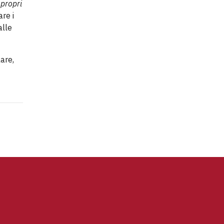
 propri
re i
alle
are,