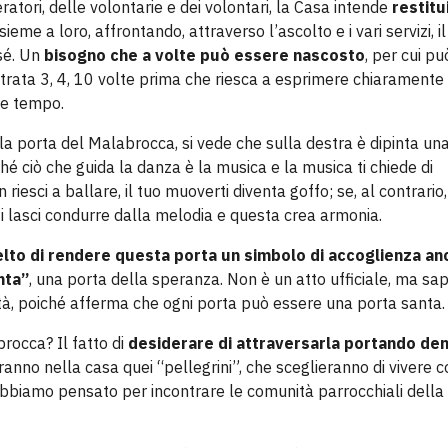
ratori, delle volontarie e dei volontari, la Casa intende
restitu
sieme a loro, affrontando, attraverso l’ascolto e i vari servizi, il
sé. Un
bisogno che a volte può essere nascosto
, per cui pu
rata 3, 4, 10 volte prima che riesca a esprimere chiaramente 
de tempo.
a porta del Malabrocca, si vede che sulla destra è dipinta un
hé ciò che guida la danza è la musica e la musica ti chiede di
on riesci a ballare, il tuo muoverti diventa goffo; se, al contrario,
 ti lasci condurre dalla melodia e questa crea armonia.
celto di rendere questa porta un simbolo di accoglienza an
nta”
, una porta della speranza. Non è un atto ufficiale, ma s
ità, poiché afferma che ogni porta può essere una porta santa.
rocca? Il fatto di
desiderare di attraversarla portando den
reranno nella casa quei “pellegrini”, che sceglieranno di vivere c
e abbiamo pensato per incontrare le comunità parrocchiali della