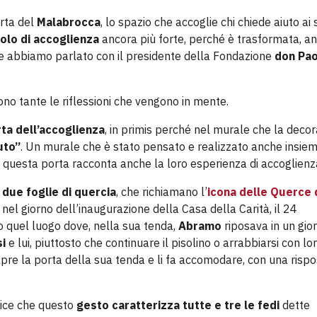
orta del
Malabrocca
, lo spazio che accoglie chi chiede aiuto ai 
olo di accoglienza
ancora più forte, perché è trasformata, a
Ne abbiamo parlato con il presidente della Fondazione
don Pao
ono tante le riflessioni che vengono in mente.
ta dell’accoglienza
, in primis perché nel murale che la decor
uto”
. Un murale che è stato pensato e realizzato anche insiem
i questa porta racconta anche la loro esperienza di accoglienz
o
due foglie di quercia
, che richiamano l’
icona delle Querce 
el giorno dell’inaugurazione della Casa della Carità, il 24
quel luogo dove, nella sua tenda,
Abramo
riposava in un gio
si
e lui, piuttosto che continuare il pisolino o arrabbiarsi con lo
 apre la porta della sua tenda e li fa accomodare, con una rispo
dice che questo
gesto caratterizza tutte e tre le fedi
dette