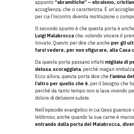
appunto
“abramitiche” – ebraismo, cristia
accoglienza, che ci caratterizza. È un’accogli
per cui l’incontro diventa restituzione o comp
Il secondo spunto è che questa porta è anche
Luigi Malabrocca
che, volendo vincere il pre
trovato. Questo per dire che anche
per gli ul
farsi vedere, per non sfigurare, alla Casa 
Da questa porta passano infatti
migliaia di 
delusa
,
scoraggiata
, perché magari rimbalza
Ecco allora, questa porta dice che
l’anima de
l’altro per quello che è
, per il bisogno che 
perché da tanto tempo non si lava vivendo per 
dolore di delusioni subite.
Nell’episodio evangelico in cui Gesù guarisce 
lebbroso, anche quando la sua carne è marcia,
entrando dalla porta del Malabrocca, dive