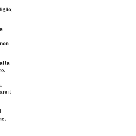
figlio
;
ta
 non
atta
,
ro.
,
are il
l
he,