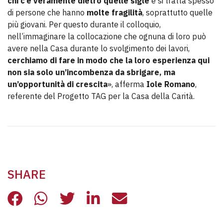
chi c’è veramente dietro quelle sigle
e si tratta spesso
di persone che hanno
molte fragilità
, soprattutto quelle
più giovani. Per questo durante il colloquio,
nell’immaginare la collocazione che ognuna di loro può
avere nella Casa durante lo svolgimento dei lavori,
cerchiamo di fare in modo che la loro esperienza qui
non sia solo un’incombenza da sbrigare, ma
un’opportunità di crescita
», afferma
Iole
Romano
,
referente del Progetto TAG per la Casa della Carità.
SHARE
I PROGETTI IN AMBITO PENALE ALL
I PROGETTI IN AMBITO PENALE
I PROGETTI IN AMBITO PE
I PROGETTI IN AMBIT
I PROGETTI IN A