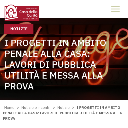
NOTIZIE
I PROGETTI IN AMBITO
PENALE ALLA CASA:
LAVORI DI PUBBLICA
UTILITÀ E MESSA ALLA
PROVA
Home
>
Notizie e incontri
>
Notizie
>
I PROGETTI IN AMBITO
PENALE ALLA CASA: LAVORI DI PUBBLICA UTILITÀ E MESSA ALLA
PROVA