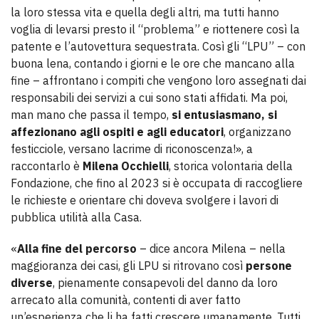
la loro stessa vita e quella degli altri, ma tutti hanno
voglia di levarsi presto il “problema” e riottenere così la
patente e l’autovettura sequestrata. Così gli “LPU” – con
buona lena, contando i giorni e le ore che mancano alla
fine – affrontano i compiti che vengono loro assegnati dai
responsabili dei servizi a cui sono stati affidati. Ma poi,
man mano che passa il tempo,
si entusiasmano, si
affezionano agli ospiti e agli educatori
, organizzano
festicciole, versano lacrime di riconoscenza!», a
raccontarlo è
Milena Occhielli
, storica volontaria della
Fondazione, che fino al 2023 si è occupata di raccogliere
le richieste e orientare chi doveva svolgere i lavori di
pubblica utilità alla Casa.
«
Alla fine del percorso
– dice ancora Milena – nella
maggioranza dei casi, gli LPU si ritrovano così
persone
diverse
, pienamente consapevoli del danno da loro
arrecato alla comunità, contenti di aver fatto
un’esperienza che li ha fatti crescere umanamente. Tutti