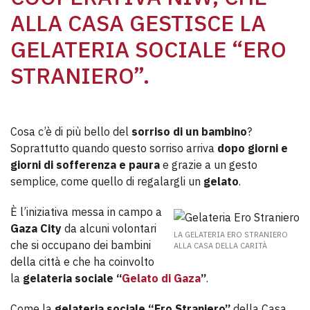
ALLA CASA GESTISCE LA
GELATERIA SOCIALE “ERO
STRANIERO”.
Cosa c’è di più bello del
sorriso di un bambino
?
Soprattutto quando questo sorriso arriva
dopo giorni e
giorni di sofferenza e paura
e grazie a un gesto
semplice, come quello di regalargli un
gelato
.
È l’iniziativa messa in campo a
Gaza City
da alcuni volontari
LA GELATERIA ERO STRANIERO
che si occupano dei bambini
ALLA CASA DELLA CARITÀ
della città e che ha coinvolto
la
gelateria sociale “
Gelato di Gaza
”
.
Come la
gelateria sociale “Ero Straniero”
della Casa