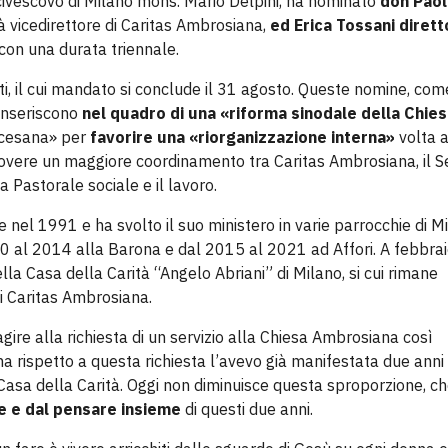
civescovo di Milano mons. Mario Delpini, ha nominato
don Paol
à vicedirettore di Caritas Ambrosiana,
ed Erica Tossani
diretto
con una durata triennale.
ti, il cui mandato si conclude il 31 agosto. Queste nomine, com
 inseriscono
nel quadro di una «riforma sinodale della Chie
ocesana» per
favorire una «riorganizzazione interna»
volta 
vere un maggiore coordinamento tra Caritas Ambrosiana, il Se
la Pastorale sociale e il lavoro.
e nel 1991 e ha svolto il suo ministero in varie parrocchie di M
10 al 2014 alla Barona e dal 2015 al 2021 ad Affori. A febbra
la Casa della Carità “Angelo Abriani” di Milano, si cui rimane
i Caritas Ambrosiana.
ire alla richiesta di un servizio alla Chiesa Ambrosiana così
 rispetto a questa richiesta l’avevo già manifestata due anni 
n Casa della Carità. Oggi non diminuisce questa sproporzione, ch
ne e dal pensare insieme
di questi due anni.