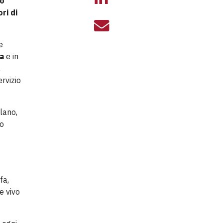
o
ri di
DON PAOLO SEL
e
sa
e in
a
rvizio
ilano,
io
fa,
e vivo