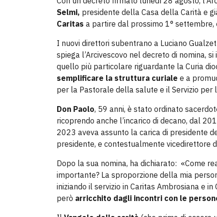
Con un decreto firmato lunedì 28 agosto, l’Ar
Selmi,
presidente della Casa della Carità e gi
Caritas
a partire dal prossimo 1° settembre, 
I nuovi direttori subentrano a Luciano Gualzet
spiega l’Arcivescovo nel decreto di nomina, si
quello più particolare riguardante la Curia di
semplificare la struttura curiale
e a promuo
per la Pastorale della salute e il Servizio per 
Don Paolo
, 59 anni, è stato ordinato sacerdot
ricoprendo anche l’incarico di decano, dal 20
2023 aveva assunto la carica di presidente del
presidente, e contestualmente vicedirettore d
Dopo la sua nomina, ha dichiarato: «Come reag
importante? La sproporzione della mia persona
iniziando il servizio in Caritas Ambrosiana e i
però
arricchito dagli incontri con le perso