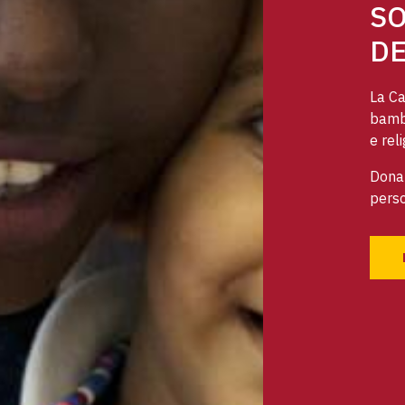
SO
DE
La Ca
bambi
e reli
Dona 
perso