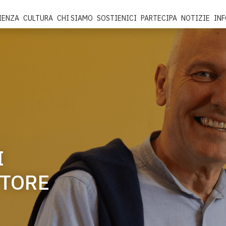
IENZA
CULTURA
CHI SIAMO
SOSTIENICI
PARTECIPA
NOTIZIE
IN
I
TTORE