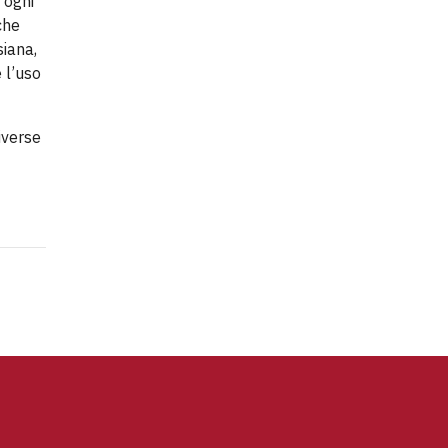
 ogni
che
siana,
 l’uso
iverse