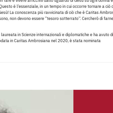
n fare è vivere arricchiti dallo sguardo di Gesù su ogni donna e
uesto è l’essenziale, in un tempo in cui occorre tornare a ciò 
 Gesù! La conoscenza più ravvicinata di ciò che è Caritas Ambro
ssono, non devono essere “tesoro sotterrato”. Cercherò di farne
 laureata in Scienze internazionali e diplomatiche e ha avuto d
rodata in Caritas Ambrosiana nel 2020, è stata nominata