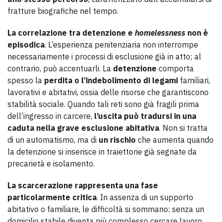
fratture biografiche nel tempo.
La correlazione tra detenzione e
homelessness
non è
episodica
. L’esperienza penitenziaria non interrompe
necessariamente i processi di esclusione già in atto; al
contrario, può accentuarli. La
detenzione
comporta
spesso la
perdita o l’indebolimento di legami
familiari,
lavorativi e abitativi, ossia delle risorse che garantiscono
stabilità sociale. Quando tali reti sono già fragili prima
dell’ingresso in carcere,
l’uscita può tradursi in una
caduta nella grave esclusione abitativa
. Non si tratta
di un automatismo, ma di
un rischio
che aumenta quando
la detenzione si inserisce in traiettorie già segnate da
precarietà e isolamento.
La scarcerazione rappresenta una fase
particolarmente critica
. In assenza di un supporto
abitativo o familiare, le difficoltà si sommano: senza un
domicilio stabile diventa più complesso cercare lavoro,