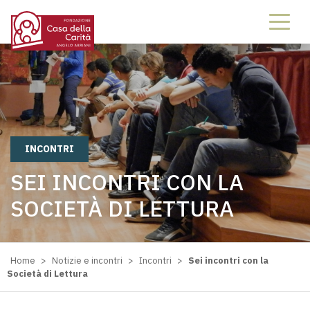
INCONTRI
SEI INCONTRI CON LA
SOCIETÀ DI LETTURA
Home
>
Notizie e incontri
>
Incontri
>
Sei incontri con la
Società di Lettura