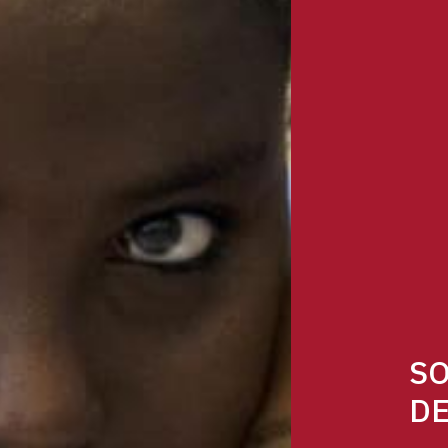
SO
DE