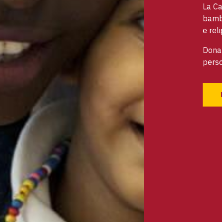
La Ca
bambi
e reli
Dona 
perso