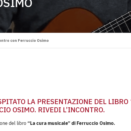
OSIMO
contro con Ferruccio Osimo
SPITATO LA PRESENTAZIONE DEL LIBRO 
IO OSIMO. RIVEDI L’INCONTRO.
ione del libro
“La cura musicale” di Ferruccio Osimo.