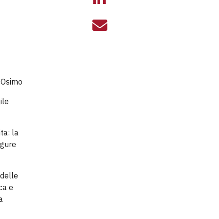
RIVEDI L’INCO
ile
ta: la
igure
 delle
ca e
a