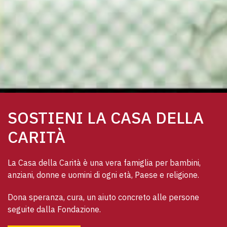
SOSTIENI LA CASA DELLA
CARITÀ
La Casa della Carità è una vera famiglia per bambini, 
anziani, donne e uomini di ogni età, Paese e religione. 
Dona speranza, cura, un aiuto concreto alle persone 
seguite dalla Fondazione.