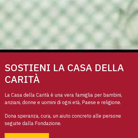
SOSTIENI LA CASA DELLA
CARITÀ
La Casa della Carità è una vera famiglia per bambini, 
anziani, donne e uomini di ogni età, Paese e religione. 
Dona speranza, cura, un aiuto concreto alle persone 
seguite dalla Fondazione.