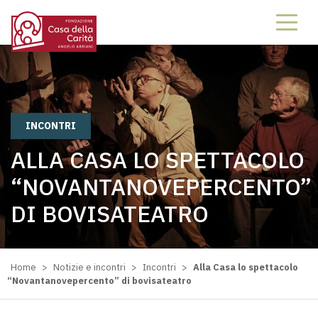
INCONTRI
ALLA CASA LO SPETTACOLO
“NOVANTANOVEPERCENTO”
DI BOVISATEATRO
Home
>
Notizie e incontri
>
Incontri
>
Alla Casa lo spettacolo
“Novantanovepercento” di bovisateatro