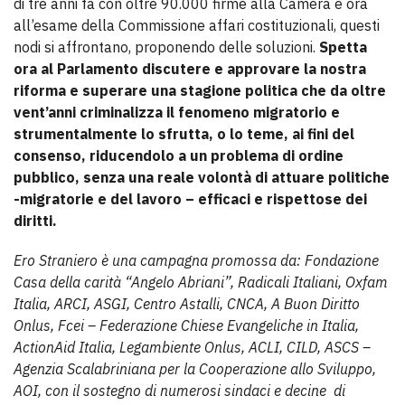
di tre anni fa con oltre 90.000 firme alla Camera e ora
all’esame della Commissione affari costituzionali, questi
nodi si affrontano, proponendo delle soluzioni.
Spetta
ora al Parlamento discutere e approvare la nostra
riforma e superare una stagione politica che da oltre
vent’anni criminalizza il fenomeno migratorio e
strumentalmente lo sfrutta, o lo teme, ai fini del
consenso, riducendolo a un problema di ordine
pubblico, senza una reale volontà di attuare politiche
-migratorie e del lavoro – efficaci e rispettose dei
diritti.
Ero Straniero è una campagna promossa da: Fondazione
Casa della carità “Angelo Abriani”, Radicali Italiani, Oxfam
Italia, ARCI, ASGI, Centro Astalli, CNCA, A Buon Diritto
Onlus, Fcei – Federazione Chiese Evangeliche in Italia,
ActionAid Italia, Legambiente Onlus, ACLI, CILD, ASCS –
Agenzia Scalabriniana per la Cooperazione allo Sviluppo,
AOI, con il sostegno di numerosi sindaci e decine di