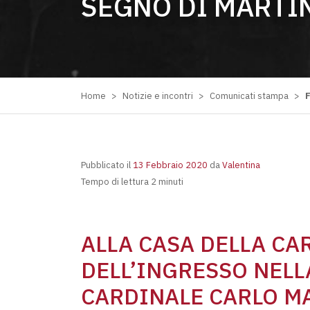
SEGNO DI MARTI
Home
>
Notizie e incontri
>
Comunicati stampa
>
F
Pubblicato il
13 Febbraio 2020
da
Valentina
Tempo di lettura 2 minuti
ALLA CASA DELLA CAR
DELL’INGRESSO NELL
CARDINALE CARLO M