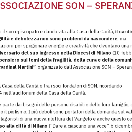
ASSOCIAZIONE SON – SPERAN
o il suo episcopato e dando vita alla Casa della Carità,
il cardi
agilità e debolezza non sono problemi da nascondere
, ma
zioni, per sprigionare energie e creatività
che diventano una r
iversario del suo ingresso nella Diocesi di Milano
(10 febb
pensiero sui temi della fragilità, della cura e della comuni
cardinal Martini”
, organizzato dall’Associazione SON – Spera
a Casa della Carità e tra i soci fondatori di SON, ricordando
 nell’auditorium della Casa della Carità.
arte dai bisogni delle persone disabili e delle loro famiglie, 
 o il pietismo. I più deboli sono portatori della domanda sul va
rotagonisti di una nuova rilettura del Vangelo e anche questo ce
o alla città di Milano
(“Dare a ciascuno una voce”, 6 dicemb