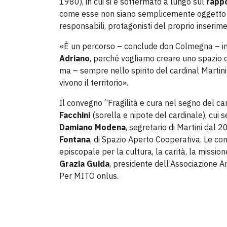
1980), in cui si è soffermato a lungo sul
rappo
come esse non siano semplicemente oggetto di 
responsabili, pro­tagonisti del proprio inserim
«È un percorso – conclude don Colmegna – in
Adriano
, perché vogliamo creare uno spazio d
ma – sempre nello spirito del cardinal Martin
vivono il territorio».
Il convegno “Fragilità e cura nel segno del car
Facchini
(sorella e nipote del cardinale), cui
Damiano Modena
, segretario di Martini dal 
Fontana
, di Spazio Aperto Cooperativa. Le co
episcopale per la cultura, la carità, la missio
Grazia Guida
, presidente dell’Associazione A
Per MITO onlus.