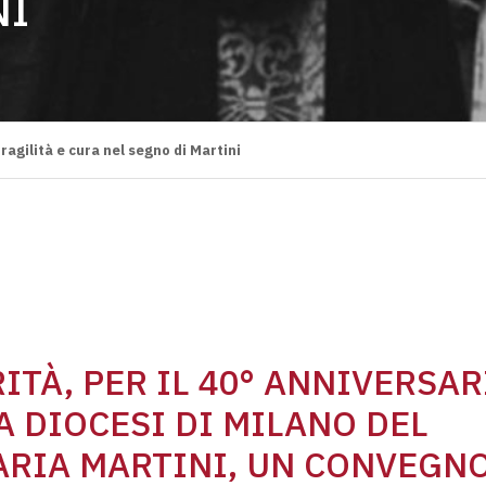
NI
ragilità e cura nel segno di Martini
ITÀ, PER IL 40° ANNIVERSAR
A DIOCESI DI MILANO DEL
ARIA MARTINI, UN CONVEGN