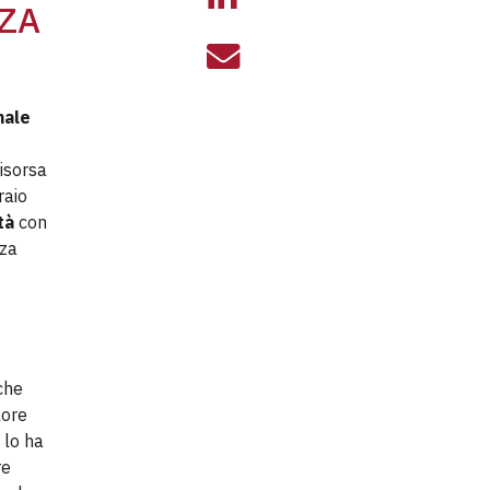
ZA
FRAGILITÀ E C
nale
isorsa
raio
tà
con
nza
che
lore
 lo ha
re