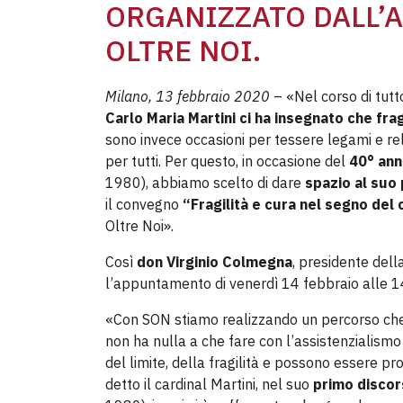
ORGANIZZATO DALL’
OLTRE NOI.
Milano, 13 febbraio 2020
– «Nel corso di tutt
Carlo Maria Martini ci ha insegnato che fr
sono invece occasioni per tessere legami e rela
per tutti. Per questo, in occasione del
40° ann
1980), abbiamo scelto di dare
spazio al suo 
il convegno
“Fragilità e cura nel segno del 
Oltre Noi».
Così
don Virginio Colmegna
, presidente dell
l’appuntamento di venerdì 14 febbraio alle 14
«Con SON stiamo realizzando un percorso che p
non ha nulla a che fare con l’assistenzialismo
del limite, della fragilità e possono essere p
detto il cardinal Martini, nel suo
primo discors