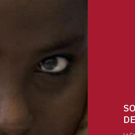
SO
DE
La Ca