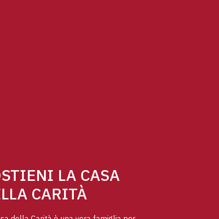
STIENI LA CASA
LLA CARITÀ
sa della Carità è una vera famiglia per