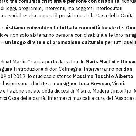
rto tra comunità cristiana e persone con disabilità
, ricor
leggi, programmi, interventi, ma soggetti, interlocutori
ento sociale», dice ancora il presidente della Casa della Carità.
 cui
stiamo coinvolgendo tutta la comunità locale del Qua
ove non solo abiteranno persone con disabilità e le loro famig
i –
un luogo di vita e di promozione culturale
per tutti quell
dinal Martini” sarà aperto dai saluti di:
Maris Martini e Giova
 seguirà l’introduzione di don Colmegna. Interverranno poi
don
2009 al 2012, lo studioso e storico
Massimo Toschi
e
Alberto
nclusioni sono affidate a
monsignor Luca Bressan
, Vicario
ne e l’azione sociale della diocesi di Milano. Modera l’incontro
mici Casa della carità. Intermezzi musicali a cura dell’Associaz