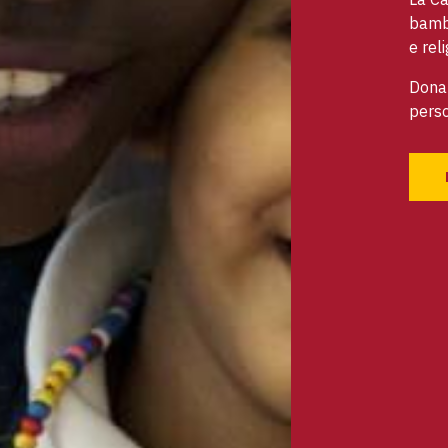
bambi
e reli
Dona 
perso