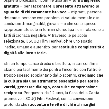
ospiterà proiezioni, incontri e dibattiti – tutti a
ingresso
gratuito
– per
raccontare il presente attraverso lo
sguardo di chi raramente ha voce –
migranti, persone
detenute, persone con problemi di salute mentale o in
condizioni di marginalità, giovani – o che sono spesso
rappresentate solo in termini stereotipati o in relazione a
fatti di cronaca negativa. Attraverso le pellicole
selezionate, il SOUQ Film Festival offre uno spazio
inedito, umano e autentico, per
restituire complessità e
dignità alle loro storie.
«In un tempo carico di odio e bruttura, in cui i confini si
alzano più facilmente dei ponti e l’incontro con l’altro è
troppo spesso soppiantato dallo scontro,
crediamo che
la cultura sia uno strumento essenziale per aprire
varchi, generare dialogo, costruire comprensione
reciproca
. Per questo, da 12 anni, la Casa della Carità
promuove il SOUQ Film Festival, con la convinzione
profonda che
raccontare le vite di chi è ai margini