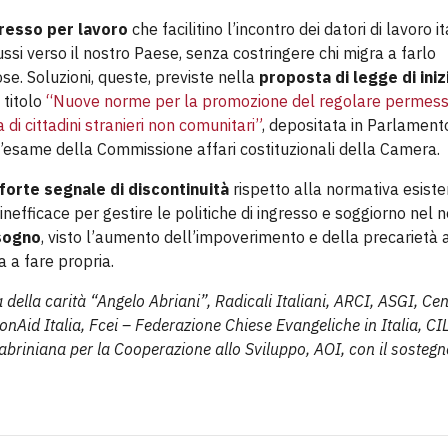
gresso per lavoro
che facilitino l’incontro dei datori di lavoro it
lussi verso il nostro Paese, senza costringere chi migra a farlo
se. Soluzioni, queste, previste nella
proposta di legge di iniz
 titolo
“Nuove norme per la promozione del regolare permess
 di cittadini stranieri non comunitari”
, depositata in Parlamento
’esame della Commissione affari costituzionali della Camera.
forte segnale di discontinuità
rispetto alla normativa esiste
nefficace per gestire le politiche di ingresso e soggiorno nel 
isogno
, visto l’aumento dell’impoverimento e della precarietà a
 a fare propria.
ella carità “Angelo Abriani”, Radicali Italiani, ARCI, ASGI, Cen
ionAid Italia, Fcei – Federazione Chiese Evangeliche in Italia, CI
riniana per la Cooperazione allo Sviluppo, AOI, con il sostegn