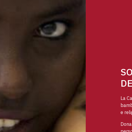
SO
DE
La Ca
bambi
e reli
Dona 
perso