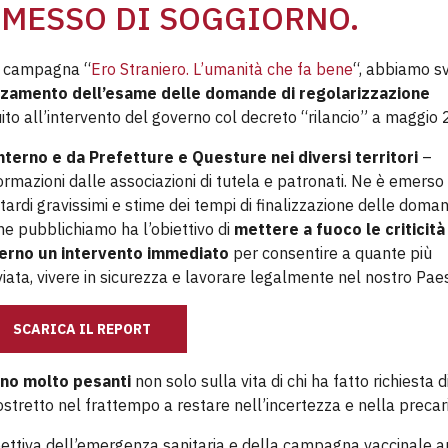
RMESSO DI SOGGIORNO.
a campagna “
Ero Straniero. L’umanità che fa bene
“, abbiamo s
vanzamento dell’esame delle domande di regolarizzazione
to all’intervento del governo col decreto “rilancio” a maggio
’Interno e da Prefetture e Questure nei diversi territori
–
nformazioni dalle associazioni di tutela e patronati. Ne è emerso
n ritardi gravissimi e stime dei tempi di finalizzazione delle doma
che pubblichiamo ha l’obiettivo di
mettere a fuoco le criticità
nterno un intervento immediato
per consentire a quante più
iata, vivere in sicurezza e lavorare legalmente nel nostro Pae
SCARICA IL REPORT
sono molto pesanti
non solo sulla vita di chi ha fatto richiesta d
ostretto nel frattempo a restare nell’incertezza e nella precar
ettiva dell’emergenza sanitaria e della campagna vaccinale a