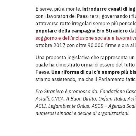
E serve, più a monte,
introdurre canali di in
con i lavoratori dei Paesi terzi, governando i f
attraverso rotte irregolari sempre più pericolo
popolare della campagna Ero Straniero
dal
soggiorno e dell’inclusione sociale e lavorativa
ottobre 2017 con oltre 90.000 firme e ora all
Una proposta legislativa che rappresenta un
quale ha dimostrato ormai di essere del tutto i
Paese.
Una riforma di cui c’è sempre più b
stiamo assistendo, ma che il Parlamento fatica
Ero Straniero è promossa da: Fondazione Casa d
Astalli, CNCA, A Buon Diritto, Oxfam Italia, Act
ACLI, Legambiente Onlus, ASCS – Agenzia Scalab
numerosi sindaci e decine di organizzazioni.