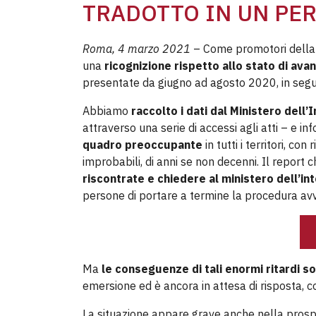
TRADOTTO IN UN PE
Roma, 4 marzo 2021
– Come promotori dell
una
ricognizione rispetto allo stato di a
presentate da giugno ad agosto 2020, in segui
Abbiamo
raccolto i dati dal Ministero dell
attraverso una serie di accessi agli atti – e i
quadro preoccupante
in tutti i territori, co
improbabili, di anni se non decenni. Il report 
riscontrate e chiedere al ministero dell’i
persone di portare a termine la procedura avv
Ma
le conseguenze di tali enormi ritardi 
emersione ed è ancora in attesa di risposta, c
La situazione appare grave anche nella prosp