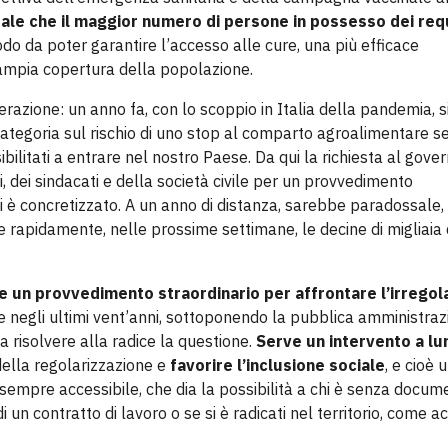
le che il maggior numero di persone in possesso dei requ
odo da poter garantire l’accesso alle cure, una più efficace
mpia copertura della popolazione.
razione: un anno fa, con lo scoppio in Italia della pandemia, s
i categoria sul rischio di uno stop al comparto agroalimentare s
sibilitati a entrare nel nostro Paese. Da qui la richiesta al gove
, dei sindacati e della società civile per un provvedimento
i è concretizzato. A un anno di distanza, sarebbe paradossale, 
ne rapidamente, nelle prossime settimane, le decine di migliaia 
te un provvedimento straordinario per affrontare l’irregol
 negli ultimi vent’anni, sottoponendo la pubblica amministraz
 risolvere alla radice la questione.
Serve un intervento a lu
della regolarizzazione e
favorire l’inclusione sociale
, e cioè 
empre accessibile, che dia la possibilità a chi è senza docume
i un contratto di lavoro o se si è radicati nel territorio, come a