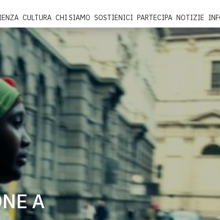
IENZA
CULTURA
CHI SIAMO
SOSTIENICI
PARTECIPA
NOTIZIE
IN
NE A