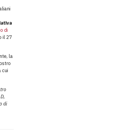
aliani
iativa
o di
 il 27
nte, la
nostro
 cui
tro
LD,
o di