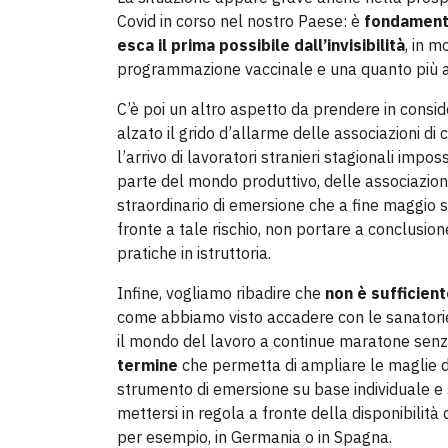
Covid in corso nel nostro Paese: è
fondamenta
esca il prima possibile dall’invisibilità
, in m
programmazione vaccinale e una quanto più a
C’è poi un altro aspetto da prendere in conside
alzato il grido d’allarme delle associazioni d
l’arrivo di lavoratori stranieri stagionali impos
parte del mondo produttivo, delle associazioni
straordinario di emersione che a fine maggio s
fronte a tale rischio, non portare a conclusio
pratiche in istruttoria.
Infine, vogliamo ribadire che
non è sufficien
come abbiamo visto accadere con le sanatorie
il mondo del lavoro a continue maratone senza
termine
che permetta di ampliare le maglie 
strumento di emersione su base individuale e s
mettersi in regola a fronte della disponibilità d
per esempio, in Germania o in Spagna.