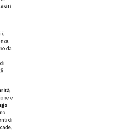
isiti
i è
enza
rno da
di
di
arità
,
ione e
ngo
uno
nti di
ccade,