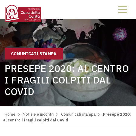
COMUNICATI STAMPA
PRESEPE 2020: AL CENTRO
I FRAGILI COLPITI DAL
COVID
Home
>
Notizie e incontri
>
Comunicati stampa
>
Presepe 2020:
al centro i fragili colpiti dal Covid