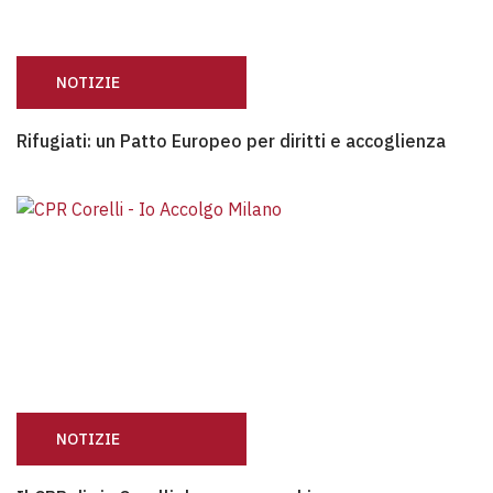
NOTIZIE
Rifugiati: un Patto Europeo per diritti e accoglienza
Rifugiati: un Patto Europeo per diritti e accoglienza
NOTIZIE
Il CPR di via Corelli deve essere chiuso