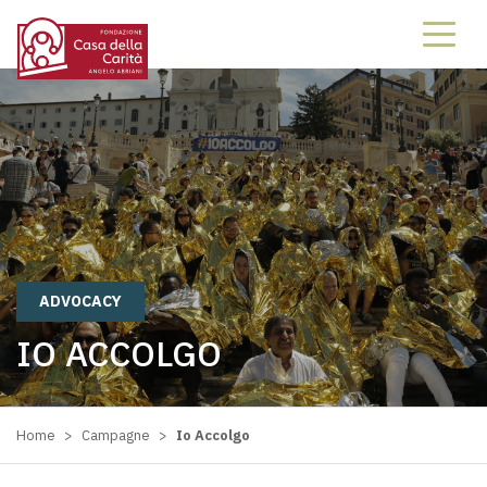
69996999
ADVOCACY
IO ACCOLGO
Home
>
Campagne
>
Io Accolgo