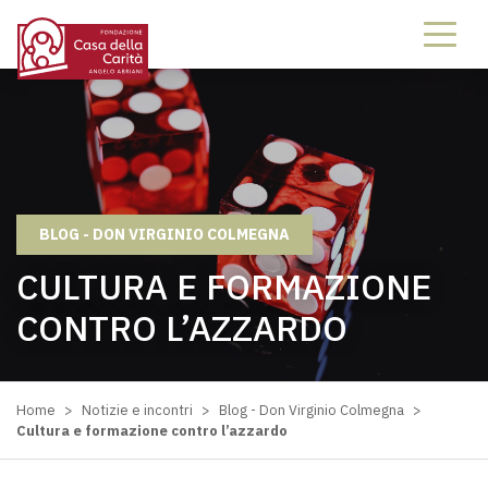
BLOG - DON VIRGINIO COLMEGNA
CULTURA E FORMAZIONE
CONTRO L’AZZARDO
Home
>
Notizie e incontri
>
Blog - Don Virginio Colmegna
>
Cultura e formazione contro l’azzardo