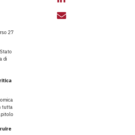
IL TERZO SETT
orso 27
 Stato
a di
è
ritica
nomica
 tutta
apitolo
truire