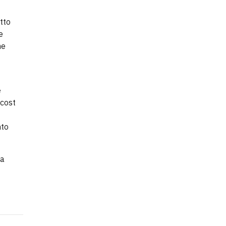
tto
e
he
e
-cost
nto
sa