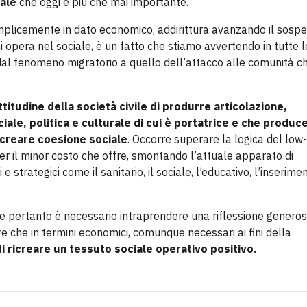
ale
che oggi è più che mai importante.
mplicemente in dato economico, addirittura avanzando il sospe
 chi opera nel sociale, è un fatto che stiamo avvertendo in tutte l
no: dal fenomeno migratorio a quello dell’attacco alle comunità c
itudine della società civile di produrre articolazione,
ciale, politica e culturale di cui è portatrice e che produc
icreare coesione sociale
. Occorre superare la logica del low
per il minor costo che offre, smontando l’attuale apparato di
 strategici come il sanitario, il sociale, l’educativo, l’inserime
 e pertanto è necessario intraprendere una riflessione genero
re che in termini economici, comunque necessari ai fini della
di ricreare un tessuto sociale operativo positivo.