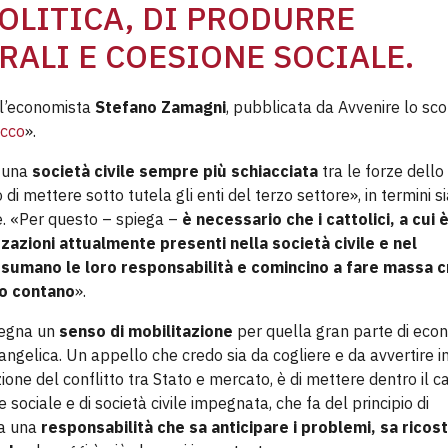
POLITICA, DI PRODURRE
ALI E COESIONE SOCIALE.
ll’economista
Stefano Zamagni
, pubblicata da Avvenire lo sc
acco
».
i una
società civile sempre più schiacciata
tra le forze dello
di mettere sotto tutela gli enti del terzo settore», in termini si
re. «Per questo – spiega –
è necessario che i cattolici, a cui 
zzazioni attualmente presenti nella società civile e nel
 assumano le loro responsabilità e comincino a fare massa c
ro contano
».
nsegna un
senso di mobilitazione
per quella gran parte di eco
ngelica. Un appello che credo sia da cogliere e da avvertire in
zione del conflitto tra Stato e mercato, è di mettere dentro il c
sociale e di società civile impegnata, che fa del principio di
ma una
responsabilità che sa anticipare i problemi, sa ricos