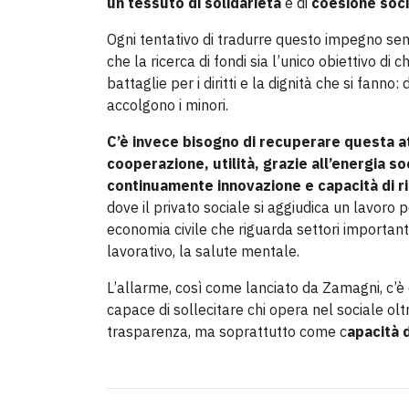
un tessuto di solidarietà
e di
coesione soci
Ogni tentativo di tradurre questo impegno se
che la ricerca di fondi sia l’unico obiettivo di
battaglie per i diritti e la dignità che si fan
accolgono i minori.
C’è invece bisogno di recuperare questa att
cooperazione, utilità, grazie all’energia so
continuamente innovazione e capacità di r
dove il privato sociale si aggiudica un lavoro 
economia civile che riguarda settori importanti e
lavorativo, la salute mentale.
L’allarme, così come lanciato da Zamagni, c’è
capace di sollecitare chi opera nel sociale olt
trasparenza, ma soprattutto come c
apacità 