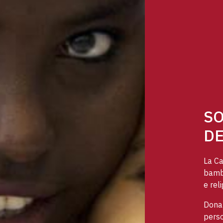
SO
DE
La Ca
bambi
e reli
Dona 
perso