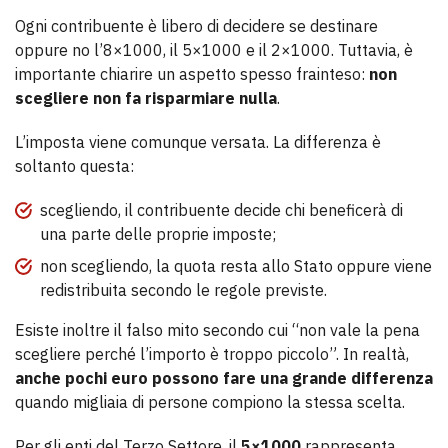
Ogni contribuente è libero di decidere se destinare
oppure no l’8×1000, il 5×1000 e il 2×1000. Tuttavia, è
importante chiarire un aspetto spesso frainteso:
non
scegliere non fa risparmiare nulla
.
L’imposta viene comunque versata. La differenza è
soltanto questa:
scegliendo, il contribuente decide chi beneficerà di
una parte delle proprie imposte;
non scegliendo, la quota resta allo Stato oppure viene
redistribuita secondo le regole previste.
Esiste inoltre il falso mito secondo cui “non vale la pena
scegliere perché l’importo è troppo piccolo”. In realtà,
anche pochi euro possono fare una grande differenza
quando migliaia di persone compiono la stessa scelta.
Per gli enti del Terzo Settore, il
5×1000
rappresenta