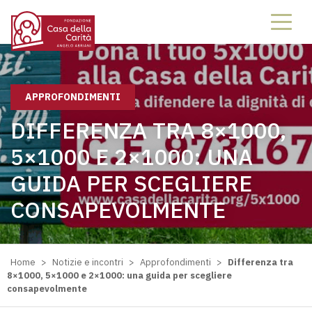
APPROFONDIMENTI
DIFFERENZA TRA 8×1000,
5×1000 E 2×1000: UNA
GUIDA PER SCEGLIERE
CONSAPEVOLMENTE
Home
>
Notizie e incontri
>
Approfondimenti
>
Differenza tra
8×1000, 5×1000 e 2×1000: una guida per scegliere
consapevolmente