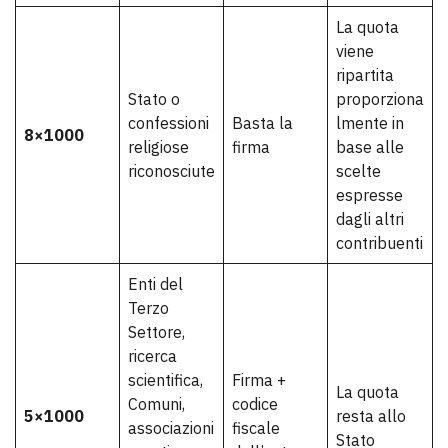
La quota
viene
ripartita
Stato o
proporziona
confessioni
Basta la
lmente in
8×1000
religiose
firma
base alle
riconosciute
scelte
espresse
dagli altri
contribuenti
Enti del
Terzo
Settore,
ricerca
scientifica,
Firma +
La quota
Comuni,
codice
5×1000
resta allo
associazioni
fiscale
Stato