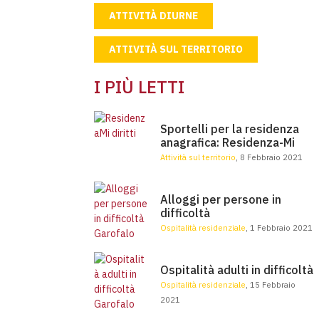
ATTIVITÀ DIURNE
ATTIVITÀ SUL TERRITORIO
I PIÙ LETTI
Sportelli per la residenza
anagrafica: Residenza-Mi
Sportelli per la residenza anagrafica: Residenza-M
Attività sul territorio
, 8 Febbraio 2021
Alloggi per persone in difficoltà
Alloggi per persone in
difficoltà
Ospitalità residenziale
, 1 Febbraio 2021
Ospitalità adulti in difficoltà
Ospitalità adulti in difficoltà
Ospitalità residenziale
, 15 Febbraio
2021