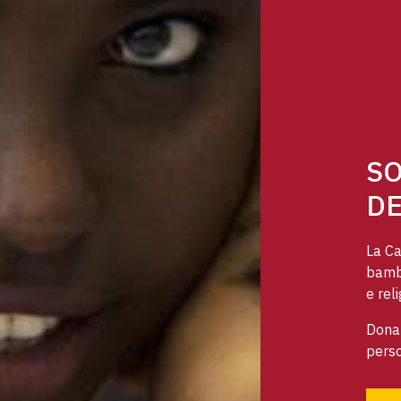
SO
DE
La Ca
bambi
e reli
Dona 
perso