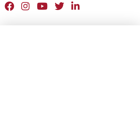
ENGLISH VERSION
DONA ORA
DONA ORA
ACCOGLIENZA
Accoglienza
Ospitalità residenziale per persone in difficoltà
Servizi diurni gratuiti e aperti a tutti
Attività sociali e culturali a Milano
CULTURA
Accademia della Carità