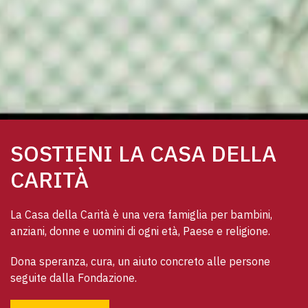
SOSTIENI LA CASA DELLA
CARITÀ
La Casa della Carità è una vera famiglia per bambini, 
anziani, donne e uomini di ogni età, Paese e religione. 
Dona speranza, cura, un aiuto concreto alle persone 
seguite dalla Fondazione.