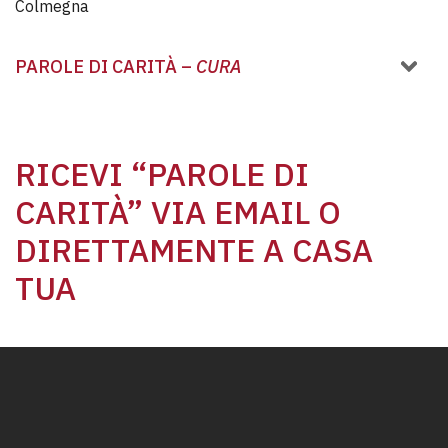
PAROLE DI CARITÀ –
CURA
RICEVI “PAROLE DI
CARITÀ” VIA EMAIL O
DIRETTAMENTE A CASA
TUA