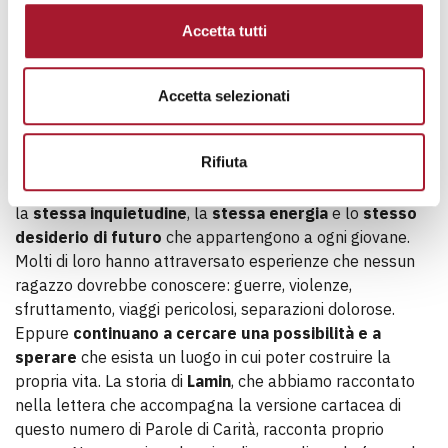
suo valore più profondo
e ciò che rende possibile una
convivenza autenticamente umana.
Accetta tutti
Penso, ad esempio, ai molti
minori stranieri non
accompagnati
che oggi incontriamo nelle nostre città.
Accetta selezionati
Sarebbe ingenuo ignorare le fatiche che questa realtà
comporta. Ma sarebbe altrettanto sbagliato fermarsi a
Rifiuta
uno sguardo che vede in questi ragazzi soltanto un
problema, perché sono
adolescenti
che portano dentro
la
stessa inquietudine
, la
stessa energia
e lo
stesso
desiderio di futuro
che appartengono a ogni giovane.
Molti di loro hanno attraversato esperienze che nessun
ragazzo dovrebbe conoscere: guerre, violenze,
sfruttamento, viaggi pericolosi, separazioni dolorose.
Eppure
continuano a cercare una possibilità e a
sperare
che esista un luogo in cui poter costruire la
propria vita. La storia di
Lamin
, che abbiamo raccontato
nella lettera che accompagna la versione cartacea di
questo numero di Parole di Carità, racconta proprio