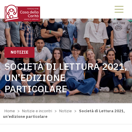
NOTIZIE
SOCIETÀ DI LETTURA 2021,
UN’EDIZIONE
PARTICOLARE
Home
>
Notizie e incontri
>
Notizie
>
Società di Lettura 2021,
un’edizione particolare