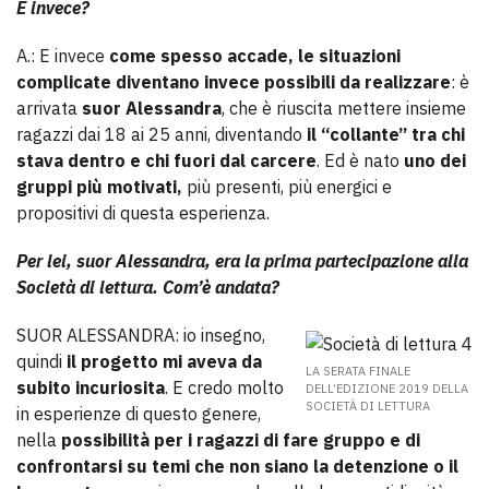
E invece?
A.: E invece
come spesso accade, le situazioni
complicate diventano invece possibili da realizzare
: è
arrivata
suor Alessandra
, che è riuscita mettere insieme
ragazzi dai 18 ai 25 anni, diventando
il “collante” tra chi
stava dentro e chi fuori dal carcere
. Ed è nato
uno dei
gruppi più motivati,
più presenti, più energici e
propositivi di questa esperienza.
Per lei, suor Alessandra, era la prima partecipazione alla
Società di lettura. Com’è andata?
SUOR ALESSANDRA: io insegno,
quindi
il progetto mi aveva da
LA SERATA FINALE
subito incuriosita
. E credo molto
DELL’EDIZIONE 2019 DELLA
SOCIETÀ DI LETTURA
in esperienze di questo genere,
nella
possibilità per i ragazzi di fare gruppo e di
confrontarsi su temi che non siano la detenzione o il