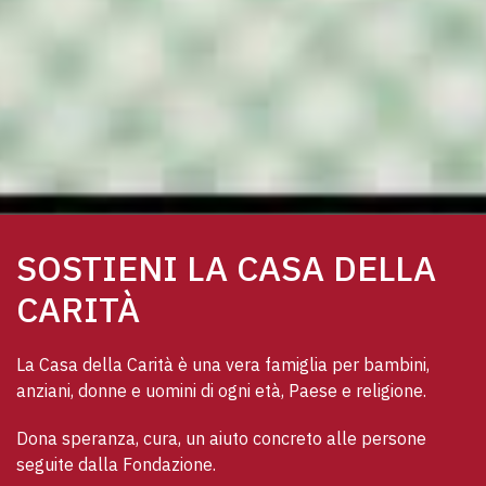
SOSTIENI LA CASA DELLA
CARITÀ
La Casa della Carità è una vera famiglia per bambini, 
anziani, donne e uomini di ogni età, Paese e religione. 
Dona speranza, cura, un aiuto concreto alle persone 
seguite dalla Fondazione.