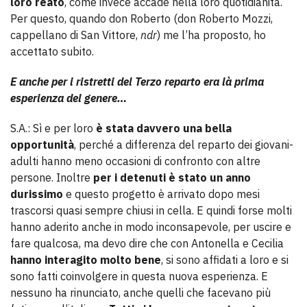
loro reato
, come invece accade nella loro quotidianità.
Per questo, quando don Roberto (don Roberto Mozzi,
cappellano di San Vittore,
ndr
) me l’ha proposto, ho
accettato subito.
E anche per i ristretti del Terzo reparto era là prima
esperienza del genere…
S.A.: Sì e per loro
è stata davvero una bella
opportunità
, perché a differenza del reparto dei giovani-
adulti hanno meno occasioni di confronto con altre
persone. Inoltre
per i detenuti è stato un anno
durissimo
e questo progetto è arrivato dopo mesi
trascorsi quasi sempre chiusi in cella. E quindi forse molti
hanno aderito anche in modo inconsapevole, per uscire e
fare qualcosa, ma devo dire che con Antonella e Cecilia
hanno interagito molto bene
, si sono affidati a loro e si
sono fatti coinvolgere in questa nuova esperienza. E
nessuno ha rinunciato, anche quelli che facevano più