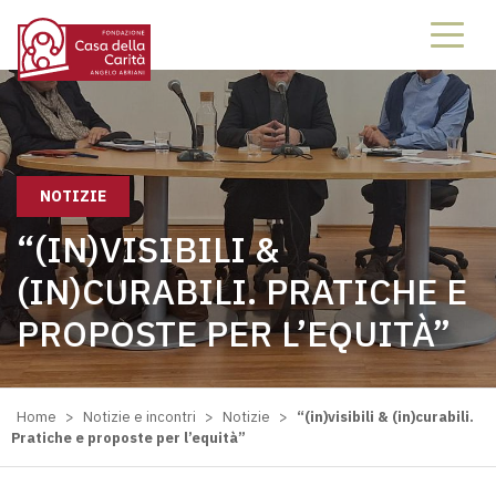
NOTIZIE
“(IN)VISIBILI &
(IN)CURABILI. PRATICHE E
PROPOSTE PER L’EQUITÀ”
Home
>
Notizie e incontri
>
Notizie
>
“(in)visibili & (in)curabili.
Pratiche e proposte per l’equità”