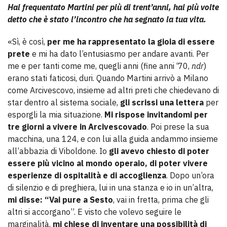
Hai frequentato Martini per più di trent’anni, hai più volte
detto che è stato l’incontro che ha segnato la tua vita.
«Sì, è così,
per me ha rappresentato la gioia di essere
prete
e mi ha dato l’entusiasmo per andare avanti. Per
me e per tanti come me, quegli anni (fine anni ‘70,
ndr
)
erano stati faticosi, duri. Quando Martini arrivò a Milano
come Arcivescovo, insieme ad altri preti che chiedevano di
star dentro al sistema sociale,
gli scrissi una lettera
per
esporgli la mia situazione.
Mi rispose invitandomi per
tre giorni a vivere in Arcivescovado
. Poi prese la sua
macchina, una 124, e con lui alla guida andammo insieme
all’abbazia di Viboldone. Io
gli avevo chiesto di poter
essere più vicino al mondo operaio, di poter vivere
esperienze di ospitalità e di accoglienza
. Dopo un’ora
di silenzio e di preghiera, lui in una stanza e io in un’altra,
mi disse: “Vai pure a Sesto
, vai in fretta, prima che gli
altri si accorgano”. E visto che volevo seguire le
marginalità,
mi chiese di inventare una possibilità di