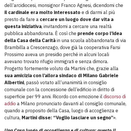
dell’arcidiocesi, monsignor Franco Agnesi, dicendomi che
il cardinale era molto interessato
e di darmi al più
presto da fare a
cercare un luogo dove dar vita a
questa iniziativa
, invitandomi a cercare una realtà
pubblica abbandonata. È così che
prende corpo l’idea
della Casa della Carità
in una scuola abbandonata di via
Brambilla a Crescenzago, dove già la cooperativa Farsi
Prossimo aveva un presidio perché in alcuni locali
avevano trovato rifugio immigrati e senza dimora.
Progetto fortemente voluto da Martini che, grazie alla
sua
amicizia con l’allora sindaco di Milano Gabriele
Albertini
, passò votato all’unanimità in consiglio
comunale con la concessione dell’edificio in diritto di
superficie per 99 anni. Ricordo con emozione il
discorso di
addio
a Milano pronunciato davanti al consiglio comunale,
quando a proposito della Casa, luogo di accoglienza e
cultura,
Martini disse: “Voglio lasciare un segno”
».
Una Casa luogo di accoglienza e di cultura: questo il