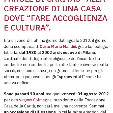
CREAZIONE DI UNA CASA
DOVE “FARE ACCOGLIENZA
E CULTURA”.
Era un venerdì l’ultimo giorno dell’agosto 2012, il giorno
della scomparsa di
Carlo Maria Martini
, gesuita, teologo,
biblista,
dal 1980 al 2002 arcivescovo di Milano
,
cardinale del dialogo interreligioso e dell’incontro tra
credenti e non credenti, aperto alle tante e diverse realtà
sociali, nessuno escluso, con grande attenzione per gli
ultimi, per i più poveri, per gli “
sprovveduti
” come lui
amava definirli.
Sono passati 10 anni
, ma quel
venerdì 31 agosto 2012
per
don Virginio Colmegna
, presidente della Fondazione
Casa della Carità, non sarà mai una ricorrenza. Semmai
un’occasione di riflessione
, in cui le tante emozioni del