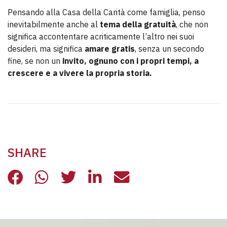
Pensando alla Casa della Carità come famiglia, penso
inevitabilmente anche al
tema della gratuità
, che non
significa accontentare acriticamente l’altro nei suoi
desideri, ma significa
amare gratis
, senza un secondo
fine, se non un
invito, ognuno con i propri tempi, a
crescere e a vivere la propria storia.
SHARE
IL DRAMMA E LA SPERANZA DELLE 
IL DRAMMA E LA SPERANZA DE
IL DRAMMA E LA SPERANZ
IL DRAMMA E LA SPE
IL DRAMMA E LA