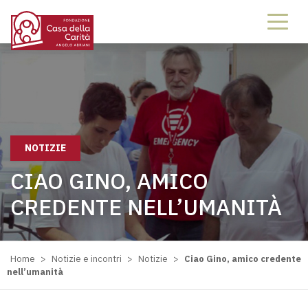
NOTIZIE
CIAO GINO, AMICO
CREDENTE NELL’UMANITÀ
Home
>
Notizie e incontri
>
Notizie
>
Ciao Gino, amico credente
nell’umanità