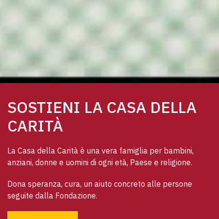
SOSTIENI LA CASA DELLA
CARITÀ
La Casa della Carità è una vera famiglia per bambini, 
anziani, donne e uomini di ogni età, Paese e religione. 
Dona speranza, cura, un aiuto concreto alle persone 
seguite dalla Fondazione.