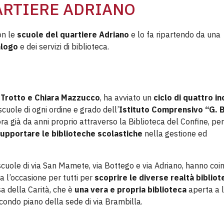
ARTIERE ADRIANO
on le
scuole del quartiere Adriano
e lo fa ripartendo da una
alogo
e dei servizi di biblioteca.
a Trotto e Chiara Mazzucco
, ha avviato un
ciclo di quattro in
cuole di ogni ordine e grado dell’
Istituto Comprensivo “G. B
ora già da anni proprio attraverso la Biblioteca del Confine, per
supportare le biblioteche scolastiche
nella gestione ed
le scuole di via San Mamete, via Bottego e via Adriano, hanno coi
a l’occasione per tutti per
scoprire le diverse realtà bibliot
asa della Carità, che è
una vera e propria biblioteca
aperta a l
econdo piano della sede di via Brambilla.