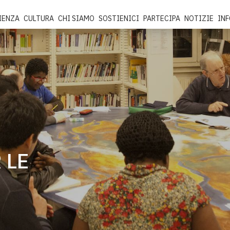
IENZA
CULTURA
CHI SIAMO
SOSTIENICI
PARTECIPA
NOTIZIE
IN
 LE