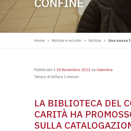
CONFINE
Home
>
Notizie e incontri
>
Notizie
>
Una nuova fo
Pubblicato il
18 Novembre 2022
da
Valentina
Tempo di lettura 1 minuto
LA BIBLIOTECA DEL 
CARITÀ HA PROMOSS
SULLA CATALOGAZIO