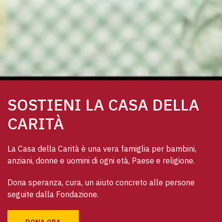
SOSTIENI LA CASA DELLA
CARITÀ
La Casa della Carità è una vera famiglia per bambini, 
anziani, donne e uomini di ogni età, Paese e religione. 
Dona speranza, cura, un aiuto concreto alle persone 
seguite dalla Fondazione.
DONA ORA