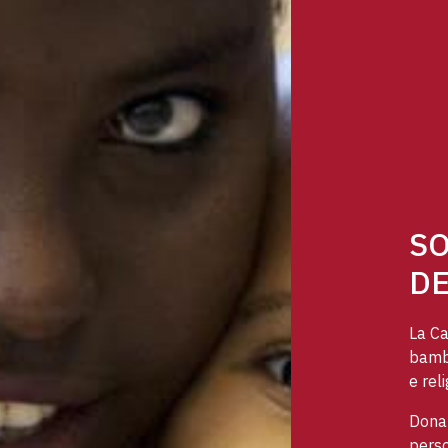
SO
DE
La Ca
bambi
e reli
Dona 
perso