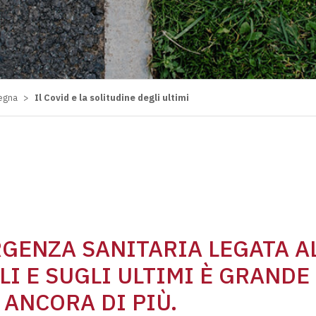
megna
>
Il Covid e la solitudine degli ultimi
RGENZA SANITARIA LEGATA A
LI E SUGLI ULTIMI È GRANDE
 ANCORA DI PIÙ.