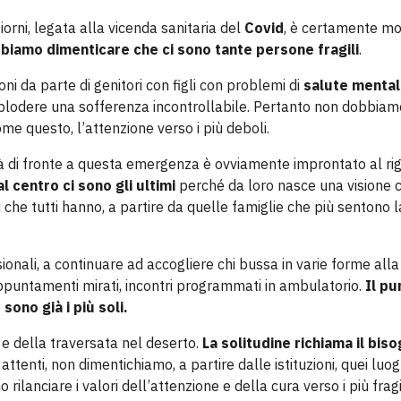
iorni, legata alla vicenda sanitaria del
Covid
, è certamente mo
biamo dimenticare che ci sono tante persone fragili
.
ni da parte di genitori con figli con problemi di
salute menta
splodere una sofferenza incontrollabile. Pertanto non dobbiam
me questo, l’attenzione verso i più deboli.
tà di fronte a questa emergenza è ovviamente improntato al ri
l centro ci sono gli ultimi
perché da loro nasce una visione 
i che tutti hanno, a partire da quelle famiglie che più sentono l
onali, a continuare ad accogliere chi bussa in varie forme alla
appuntamenti mirati, incontri programmati in ambulatorio.
Il pu
sono già i più soli.
e della traversata nel deserto.
La solitudine richiama il biso
 attenti, non dimentichiamo, a partire dalle istituzioni, quei luog
ilanciare i valori dell’attenzione e della cura verso i più fragil