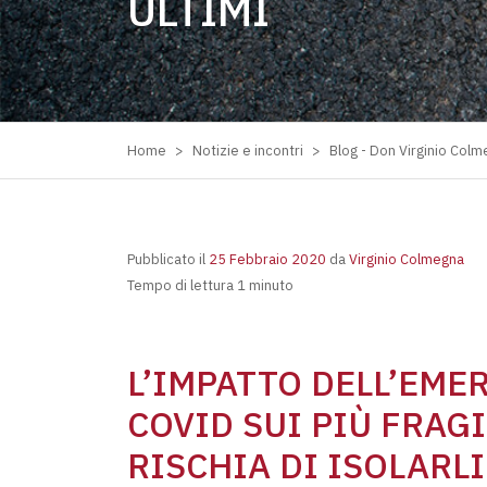
ULTIMI
Home
>
Notizie e incontri
>
Blog - Don Virginio Col
Pubblicato il
25 Febbraio 2020
da
Virginio Colmegna
Tempo di lettura 1 minuto
L’IMPATTO DELL’EME
COVID SUI PIÙ FRAGI
RISCHIA DI ISOLARLI